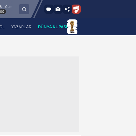
8.8.2026 - Cum
Esenler Erokspor
Hesap.com Antalyaspor
21:30
OL
YAZARLAR
DÜNYA KUPASI
 Haber
A Haber Radyo
 Spor
A Spor Radyo
TV
A News Radio
2TV
Radyo Turkuvaz
para
Turkuvaz Romantik
Turkuvaz Efsane
Vav Tv
Radyo Soft
Radyo Energy
Turkuvaz Anadolu