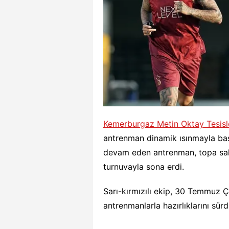
Kemerburgaz Metin Oktay Tesisl
antrenman dinamik ısınmayla başl
devam eden antrenman, topa sahi
turnuvayla sona erdi.
Sarı-kırmızılı ekip, 30 Temmuz 
antrenmanlarla hazırlıklarını sür