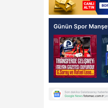
Günün Spor Manşet
Son dakika Galatasaray haberle
Google News
fotomac.com.tr
'ye