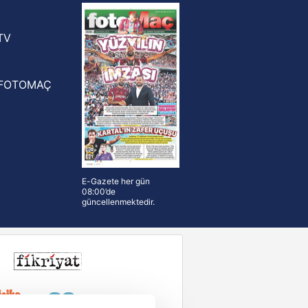
n Crespo, Meksika Ligi
rinden Atlas'ın yeni teknik direktörü
TV
FOTOMAÇ
E-Gazete her gün
08:00’de
güncellenmektedir.