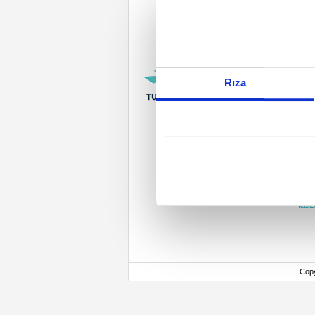
Rıza
Cop