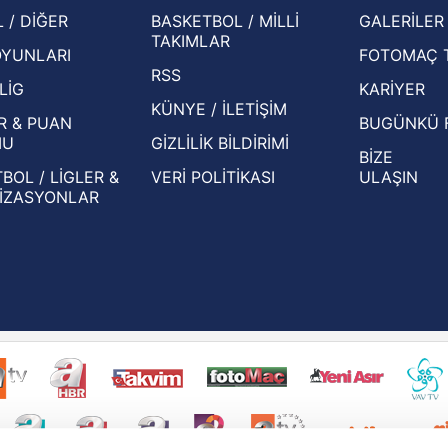
İspanya-Arjantin finalinin ardından dış
Herna
 / DİĞER
BASKETBOL / MİLLİ
GALERİLER
basından gündem olan manşetler!
ekiple
TAKIMLAR
OYUNLARI
FOTOMAÇ 
Beşiktaş'ın UEFA Avrupa Ligi'nde 3. Ön
oldu
RSS
Eleme Turu muhtemel rakipleri belli oldu!
LİG
KARİYER
KÜNYE / İLETİŞİM
R & PUAN
BUGÜNKÜ 
MU
GİZLİLİK BİLDİRİMİ
BİZE
BOL / LİGLER &
VERİ POLİTİKASI
ULAŞIN
İZASYONLAR