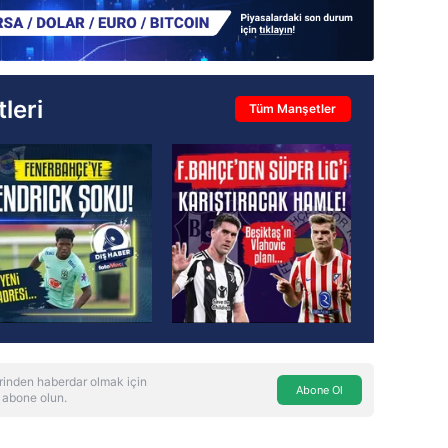
leri
Tüm Manşetler
rinden haberdar olmak için
Abone Ol
 abone olun.