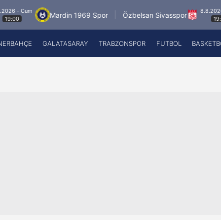
 Cum
8.8.2026 - Cum
Mardin 1969 Spor
Özbelsan Sivasspor
19:00
NERBAHÇE
GALATASARAY
TRABZONSPOR
FUTBOL
BASKETB
Beşiktaş
A
Fenerbahçe
A
Galatasaray
A
Trabzonspor
A
Futbol
A
Basketbol
Ziraat Türkiye Kupası
DİZİ
Diğer Sporlar