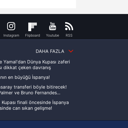
Instagram
Flipboard
Youtube
RSS
DAHA FAZLA
e Yamal'dan Dünya Kupası zaferi
ı dikkat çeken davranış
nın en büyüğü İspanya!
saray transferi böyle bitirecek!
almer ve Bruno Fernandes...
Kupası finali öncesinde İspanya
sinde can sıkan gelişme!
FIFA Dünya Kupası'nı kazanana
yonluk yüzüğü verilecek