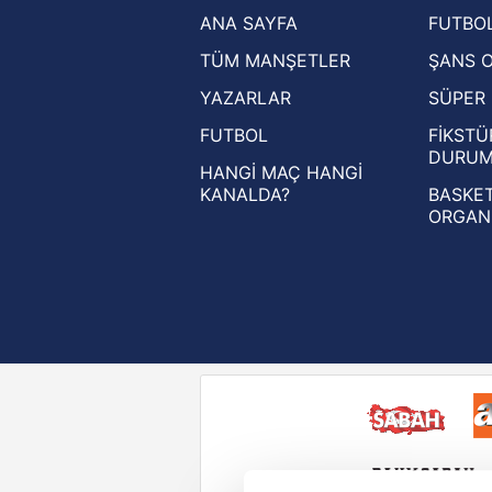
ANA SAYFA
FUTBOL
Ziraat Türkiye Kupası haberleri
TÜM MANŞETLER
ŞANS 
UEFA Şampiyonlar Ligi haberleri
YAZARLAR
SÜPER 
UEFA Avrupa Ligi haberleri
FUTBOL
FİKSTÜ
UEFA Konferans Ligi haberleri
DURU
HANGİ MAÇ HANGİ
KANALDA?
BASKET
ORGAN
Reddet