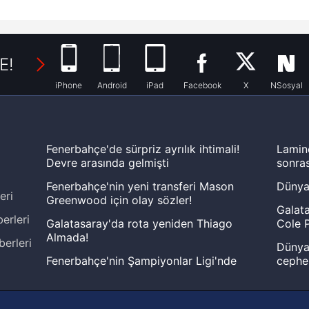
E!
iPhone
Android
iPad
Facebook
X
NSosyal
Fenerbahçe'de sürpriz ayrılık ihtimali!
Lamin
Devre arasında gelmişti
sonras
Fenerbahçe'nin yeni transferi Mason
Dünya
eri
Greenwood için olay sözler!
Galata
erleri
Galatasaray'da rota yeniden Thiago
Cole P
Almada!
berleri
Dünya 
Fenerbahçe'nin Şampiyonlar Ligi'nde
cephe
muhtemel rakibi belli oldu! Gornik
2026 
Zabrze'yi elerlerse...
şampi