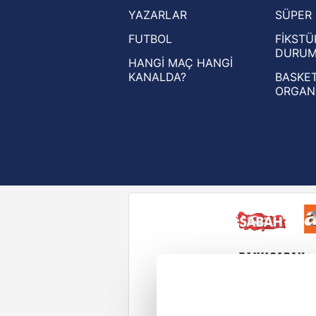
YAZARLAR
SÜPER 
UEFA Avrupa Ligi haberleri
FUTBOL
FİKSTÜ
UEFA Konferans Ligi haberleri
DURU
HANGİ MAÇ HANGİ
KANALDA?
BASKET
ORGAN
Reddet