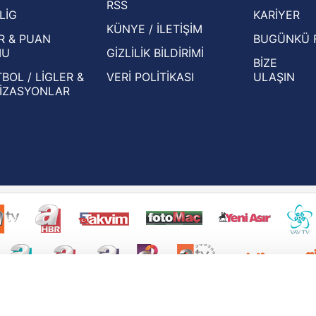
RSS
Eleme Turu muhtemel rakipleri belli oldu!
LİG
KARİYER
KÜNYE / İLETİŞİM
R & PUAN
BUGÜNKÜ 
MU
GİZLİLİK BİLDİRİMİ
BİZE
BOL / LİGLER &
VERİ POLİTİKASI
ULAŞIN
İZASYONLAR