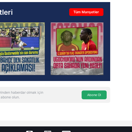
leri
Tüm Manşetler
rinden haberdar olmak için
Abone Ol
 abone olun.