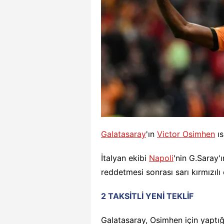
Galatasaray
'ın
Victor Osimhen
ıs
İtalyan ekibi
Napoli
'nin G.Saray'
reddetmesi sonrası sarı kırmızılı 
2 TAKSİTLİ YENİ TEKLİF
Galatasaray, Osimhen için yaptığı