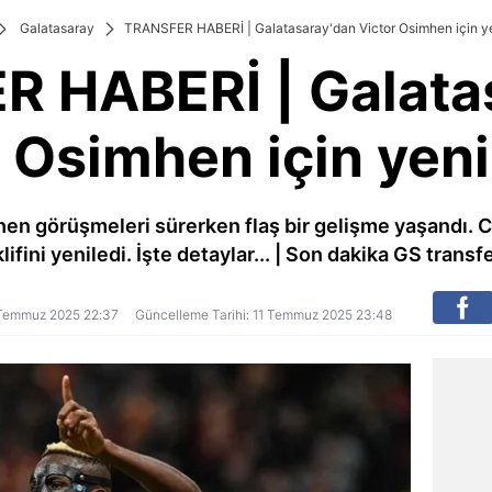
Galatasaray
TRANSFER HABERİ | Galatasaray'dan Victor Osimhen için yen
 HABERİ | Galata
 Osimhen için yeni 
en görüşmeleri sürerken flaş bir gelişme yaşandı. C
lifini yeniledi. İşte detaylar... | Son dakika GS transf
11 Temmuz 2025 22:37
Güncelleme Tarihi: 11 Temmuz 2025 23:48