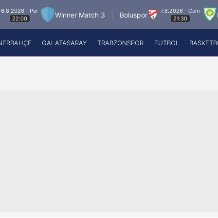
- Per
7.8.2026 - Cum
Winner Match 3
Boluspor
Manisa 
21:30
NERBAHÇE
GALATASARAY
TRABZONSPOR
FUTBOL
BASKETB
Beşiktaş
A
Fenerbahçe
A
Galatasaray
A
Trabzonspor
A
Futbol
A
Basketbol
Ziraat Türkiye Kupası
DİZİ
Diğer Sporlar