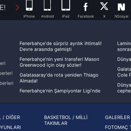
E!
iPhone
Android
iPad
Facebook
X
NSosyal
Fenerbahçe'de sürpriz ayrılık ihtimali!
Lamin
Devre arasında gelmişti
sonras
Fenerbahçe'nin yeni transferi Mason
Dünya
eri
Greenwood için olay sözler!
Galata
erleri
Galatasaray'da rota yeniden Thiago
Cole P
Almada!
berleri
Dünya 
Fenerbahçe'nin Şampiyonlar Ligi'nde
cephe
muhtemel rakibi belli oldu! Gornik
2026 
Zabrze'yi elerlerse...
şampi
İspanya-Arjantin finalinin ardından dış
Herna
 / DİĞER
BASKETBOL / MİLLİ
GALERİLER
basından gündem olan manşetler!
ekiple
TAKIMLAR
OYUNLARI
FOTOMAÇ 
Beşiktaş'ın UEFA Avrupa Ligi'nde 3. Ön
oldu