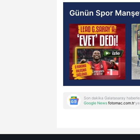
Günün Spor Manşet
Son dakika Galatasaray haberle
Google News
fotomac.com.tr
'ye