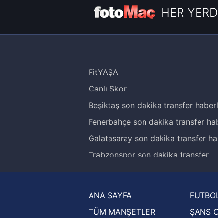
HER YERD
FitYAŞA
Canlı Skor
Beşiktaş son dakika transfer haberl
Fenerbahçe son dakika transfer hab
Galatasaray son dakika transfer ha
Trabzonspor son dakika transfer
haberleri
Trendyol Süper Lig haberleri
ANA SAYFA
FUTBOL
Ziraat Türkiye Kupası haberleri
TÜM MANŞETLER
ŞANS 
UEFA Şampiyonlar Ligi haberleri