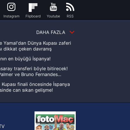
Instagram
Flipboard
Youtube
RSS
DAHA FAZLA
e Yamal'dan Dünya Kupası zaferi
ı dikkat çeken davranış
nın en büyüğü İspanya!
saray transferi böyle bitirecek!
almer ve Bruno Fernandes...
Kupası finali öncesinde İspanya
sinde can sıkan gelişme!
FIFA Dünya Kupası'nı kazanana
yonluk yüzüğü verilecek
n Crespo, Meksika Ligi
rinden Atlas'ın yeni teknik direktörü
TV