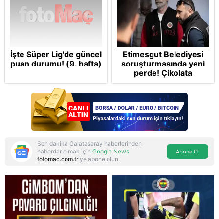
İşte Süper Lig'de güncel
Etimesgut Belediyesi
puan durumu! (9. hafta)
soruşturmasında yeni
perde! Çikolata
kutusunda rüşvet ve
gizli oda iddiaları
dosyada
Son dakika Galatasaray haberlerinden
haberdar olmak için
Google News
Abone Ol
fotomac.com.tr
'ye abone olun.
Reddet