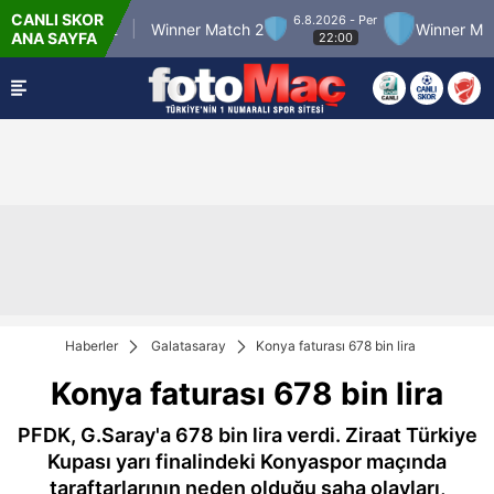
CANLI SKOR
6.8.2026 - Per
ner Match 12
Winner Match 2
Winner Match 
ANA SAYFA
22:00
Haberler
Galatasaray
Konya faturası 678 bin lira
Konya faturası 678 bin lira
PFDK, G.Saray'a 678 bin lira verdi. Ziraat Türkiye
Kupası yarı finalindeki Konyaspor maçında
taraftarlarının neden olduğu saha olayları,