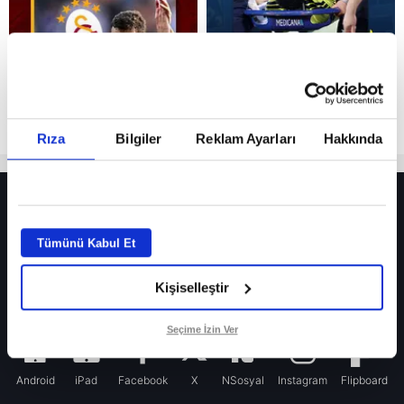
Rıza
Bilgiler
Reklam Ayarları
Hakkında
HER YERDE!
Fenerbahçe’de sürpriz ayrılık ihtimali! Devre arasında gelmişti
Tümünü Kabul Et
Fenerbahçe’nin yeni transferi Mason Greenwood için olay sözler!
Kişiselleştir
Galatasaray’da rota yeniden Thiago Almada!
iPhone
Seçime İzin Ver
Android
iPad
Facebook
X
NSosyal
Instagram
Flipboard