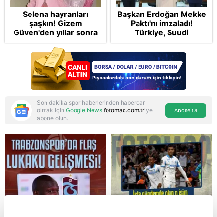
Selena hayranları
Başkan Erdoğan Mekke
şaşkın! Gizem
Paktı'nı imzaladı!
Güven'den yıllar sonra
Türkiye, Suudi
gelen Cansu Demirci
Arabistan ve
itirafı! "Konuşmuyoruz"
Pakistan'dan stratejik
güvenlik adımı:
Anlaşmanın tüm
detayları
Son dakika spor haberlerinden haberdar
olmak için
Google News
fotomac.com.tr
'ye
Abone Ol
abone olun.
Reddet