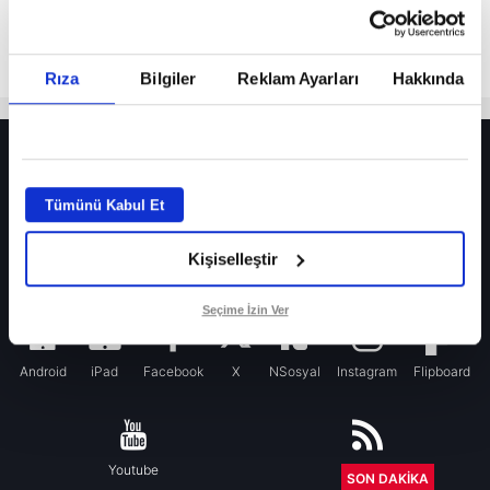
Rıza
Bilgiler
Reklam Ayarları
Hakkında
HER YERDE!
Fenerbahçe’de sürpriz ayrılık ihtimali! Devre arasında gelmişti
Tümünü Kabul Et
Fenerbahçe’nin yeni transferi Mason Greenwood için olay sözler!
Kişiselleştir
Galatasaray’da rota yeniden Thiago Almada!
iPhone
Seçime İzin Ver
Android
iPad
Facebook
X
NSosyal
Instagram
Flipboard
Youtube
RSS
SON DAKİKA