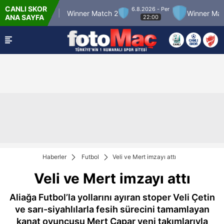
CANLI SKOR
6.8.2026 - Per
er Match 12
Winner Match 2
Winner Match 3
ANA SAYFA
22:00
Haberler
Futbol
Veli ve Mert imzayı attı
Veli ve Mert imzayı attı
Aliağa Futbol’la yollarını ayıran stoper Veli Çetin
ve sarı-siyahlılarla fesih sürecini tamamlayan
kanat oyuncusu Mert Çapar yeni takımlarıyla