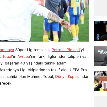
omanya
Süper Lig temsilcisi
Petrolul Ploieşti
'yi
 Topal
'ın
Avrupa
'nın farklı liglerinden talipleri var.
ayı başaran 40 yaşındaki teknik adam,
Makedonya Ligi ekiplerinden teklif aldı. UEFA Pro
ansın sahibi olan Mehmet Topal,
Dünya Kupası
'ndan
verecek.