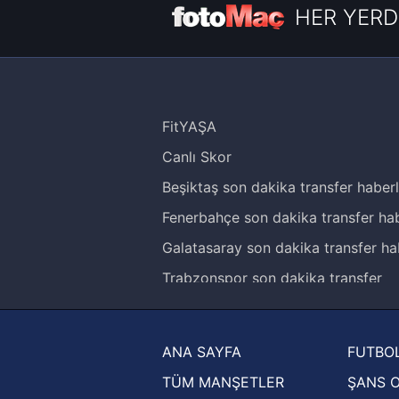
HER YERD
FitYAŞA
Canlı Skor
Beşiktaş son dakika transfer haberl
Fenerbahçe son dakika transfer hab
Galatasaray son dakika transfer ha
Trabzonspor son dakika transfer
haberleri
Trendyol Süper Lig haberleri
ANA SAYFA
FUTBOL
Ziraat Türkiye Kupası haberleri
TÜM MANŞETLER
ŞANS 
UEFA Şampiyonlar Ligi haberleri