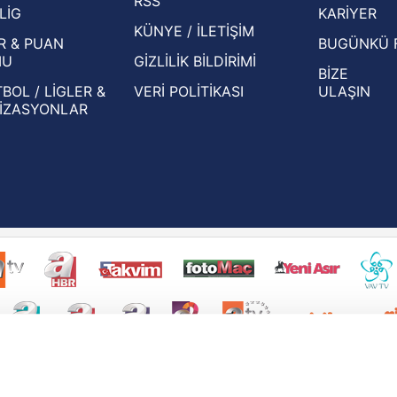
RSS
Eleme Turu muhtemel rakipleri belli oldu!
LİG
KARİYER
KÜNYE / İLETİŞİM
R & PUAN
BUGÜNKÜ 
MU
GİZLİLİK BİLDİRİMİ
BİZE
BOL / LİGLER &
VERİ POLİTİKASI
ULAŞIN
İZASYONLAR