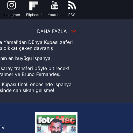
Instagram
Flipboard
Youtube
RSS
DAHA FAZLA
e Yamal'dan Dünya Kupası zaferi
ı dikkat çeken davranış
nın en büyüğü İspanya!
saray transferi böyle bitirecek!
almer ve Bruno Fernandes...
Kupası finali öncesinde İspanya
sinde can sıkan gelişme!
FIFA Dünya Kupası'nı kazanana
yonluk yüzüğü verilecek
n Crespo, Meksika Ligi
rinden Atlas'ın yeni teknik direktörü
TV