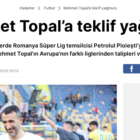
Haberler
Futbol
Mehmet Topal’a teklif yağmuru
t Topal’a teklif y
erde Romanya Süper Lig temsilcisi Petrolul Ploieşti'yi
hmet Topal'ın Avrupa'nın farklı liglerinden talipleri v
 2026 06:50