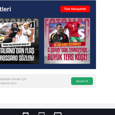
leri
Tüm Manşetler
aberdar olmak için
Abone Ol
 abone olun.