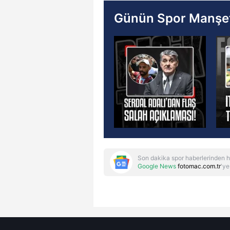
Günün Spor Manşet
Son dakika spor haberlerinden h
Google News
fotomac.com.tr
'ye