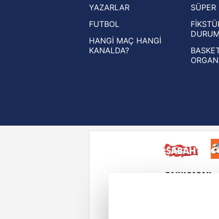
YAZARLAR
SÜPER 
UEFA Avrupa Ligi haberleri
FUTBOL
FİKSTÜ
UEFA Konferans Ligi haberleri
DURU
HANGİ MAÇ HANGİ
KANALDA?
BASKET
ORGAN
Reddet