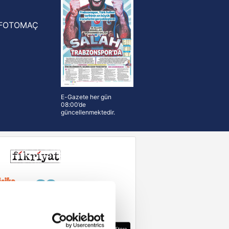
FOTOMAÇ
E-Gazete her gün
08:00’de
güncellenmektedir.