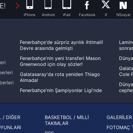
E!
iPhone
Android
iPad
Facebook
X
NSosyal
Fenerbahçe'de sürpriz ayrılık ihtimali!
Lamin
Devre arasında gelmişti
sonras
Fenerbahçe'nin yeni transferi Mason
Dünya
eri
Greenwood için olay sözler!
Galata
erleri
Galatasaray'da rota yeniden Thiago
Cole P
Almada!
berleri
Dünya 
Fenerbahçe'nin Şampiyonlar Ligi'nde
cephe
muhtemel rakibi belli oldu! Gornik
2026 
Zabrze'yi elerlerse...
şampi
İspanya-Arjantin finalinin ardından dış
Herna
 / DİĞER
BASKETBOL / MİLLİ
GALERİLER
basından gündem olan manşetler!
ekiple
TAKIMLAR
OYUNLARI
FOTOMAÇ 
Beşiktaş'ın UEFA Avrupa Ligi'nde 3. Ön
oldu