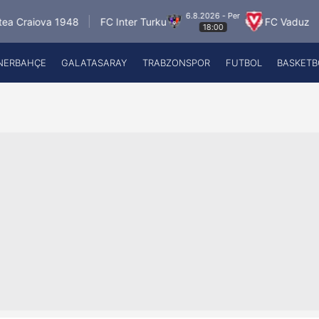
6.8.2026 - Per
a 1948
FC Inter Turku
FC Vaduz
Jagiello
18:00
NERBAHÇE
GALATASARAY
TRABZONSPOR
FUTBOL
BASKETB
Beşiktaş
A
Fenerbahçe
A
Galatasaray
A
Trabzonspor
A
Futbol
A
Basketbol
Ziraat Türkiye Kupası
DİZİ
Diğer Sporlar