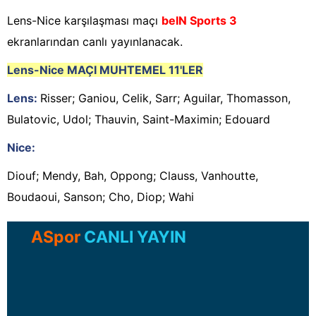
Lens-Nice karşılaşması maçı
beIN Sports 3
ekranlarından canlı yayınlanacak.
Lens-Nice
MAÇI MUHTEMEL 11'LER
Lens:
Risser; Ganiou, Celik, Sarr; Aguilar, Thomasson,
Bulatovic, Udol; Thauvin, Saint-Maximin; Edouard
Nice:
Diouf; Mendy, Bah, Oppong; Clauss, Vanhoutte,
Boudaoui, Sanson; Cho, Diop; Wahi
ASpor
CANLI YAYIN