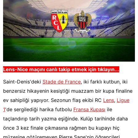
Lens-Nice
maçını canlı takip etmek için tıklayın...
Saint-Denis'deki
Stade de France
, iki farklı kutbun, iki
benzersiz hikayenin kesiştiği muazzam bir kupa finaline
ev sahipliği yapıyor. Sezonun flaş ekibi RC
Lens
,
Ligue
1
'de sergilediği harika futbolu
Fransa Kupası
ile
taçlandırıp tarih yazma eşiğinde. Kulüp tarihinde daha
önce 3 kez finale çıkmasına rağmen bu kupayı hiç
müzesine götüremeyen Pierre Sage'nin öğrencileri,