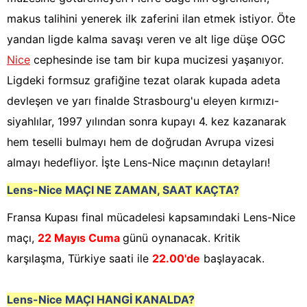
makus talihini yenerek ilk zaferini ilan etmek istiyor. Öte
yandan ligde kalma savaşı veren ve alt lige düşe OGC
Nice
cephesinde ise tam bir kupa mucizesi yaşanıyor.
Ligdeki formsuz grafiğine tezat olarak kupada adeta
devleşen ve yarı finalde Strasbourg'u eleyen kırmızı-
siyahlılar, 1997 yılından sonra kupayı 4. kez kazanarak
hem teselli bulmayı hem de doğrudan Avrupa vizesi
almayı hedefliyor. İşte Lens-Nice maçının detayları!
Lens-Nice
MAÇI NE ZAMAN, SAAT KAÇTA?
Fransa Kupası final mücadelesi kapsamındaki Lens-Nice
maçı,
22 Mayıs Cuma
günü oynanacak. Kritik
karşılaşma, Türkiye saati ile
22.00'de
başlayacak.
Lens-Nice
MAÇI HANGİ KANALDA?