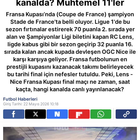
kanalda? Muhtemel 11'ler
Fransa Kupası’nda (Coupe de France) şampiyon
Stade de France'ta belli oluyor. Ligue 1'de bu
sezon fırtınalar estirerek 70 puanla 2. sırada yer
alan ve Şampiyonlar Ligi biletini kapan RC Lens,
ligde kabus gibi bir sezon geçirip 32 puanla 16.
sırada kalan ancak kupada devleşen OGC Nice ile
karşı karşıya geliyor. Fransa futbolunun en
prestijli kupasını kazanacak takımı belirleyecek
bu tarihi final için nefesler tutuldu. Peki, Lens -
Nice Fransa Kupası final maçı ne zaman, saat
kaçta, hangi kanalda canlı yayınlanacak?
Futbol Haberleri
Giriş Tarihi: 22 Mayıs 2026 10:18