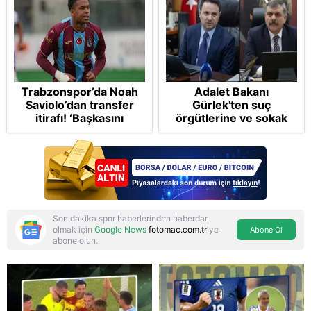
Trabzonspor’da Noah
Adalet Bakanı
Saviolo’dan transfer
Gürlek'ten suç
itirafı! ‘Başkasını
örgütlerine ve sokak
izlemeye geldi’
çetelerine net mesaj:
"Devlet tepenize
binecek"
Son dakika spor haberlerinden haberdar
olmak için
Google News
fotomac.com.tr
'ye
Abone Ol
abone olun.
Reddet