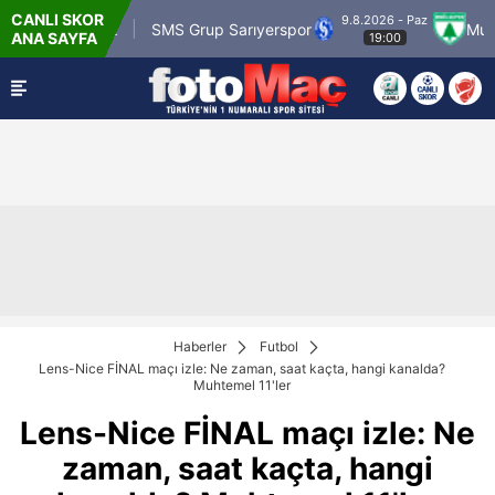
CANLI SKOR
9.8.2026 - Paz
 Karagümrük
SMS Grup Sarıyerspor
Muğlaspo
ANA SAYFA
19:00
Haberler
Futbol
Lens-Nice FİNAL maçı izle: Ne zaman, saat kaçta, hangi kanalda?
Muhtemel 11'ler
Lens-Nice FİNAL maçı izle: Ne
zaman, saat kaçta, hangi