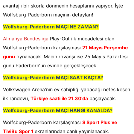
avantajlı bir skorla dönmenin hesaplarını yapıyor. İşte
Wolfsburg-Paderborn maçının detayları!
Wolfsburg-Paderborn
MAÇI NE ZAMAN?
Almanya Bundesliga
Play-Out ilk mücadelesi olan
Wolfsburg-Paderborn karşılaşması
21 Mayıs Perşembe
günü
oynanacak. Maçın rövanşı ise 25 Mayıs Pazartesi
günü Paderborn'un evinde gerçekleşecek.
Wolfsburg-Paderborn
MAÇI SAAT KAÇTA?
Volkswagen Arena'nın ev sahipliği yapacağı nefes kesen
ilk randevu,
Türkiye saati ile 21.30'da
başlayacak.
Wolfsburg-Paderborn
MAÇI HANGİ KANALDA?
Wolfsburg-Paderborn karşılaşması
S Sport Plus ve
TiviBu Spor 1
ekranlarından canlı yayınlanacak.