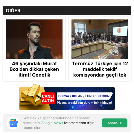
DİĞER
46 yaşındaki Murat
Terörsüz Türkiye için 12
Boz'dan dikkat çeken
maddelik teklif
itiraf! Genetik
komisyondan geçti tek
korkusunu açıkladı
madde değişti!
Soruşturma ve cezalar
hangi şartlarda
ertelenecek?
Son dakika spor haberlerinden haberdar
olmak için
Google News
fotomac.com.tr
'ye
Abone Ol
abone olun.