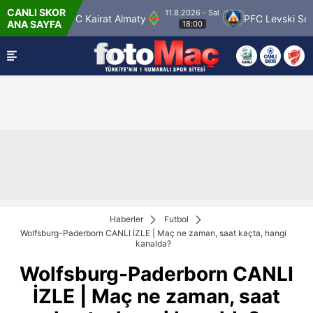
CANLI SKOR
11.8.2026 - Sal
olspor
FC Kairat Almaty
PFC Levski Sofya
ANA SAYFA
18:00
Haberler
Futbol
Wolfsburg-Paderborn CANLI İZLE | Maç ne zaman, saat kaçta, hangi
kanalda?
Wolfsburg-Paderborn CANLI
İZLE | Maç ne zaman, saat