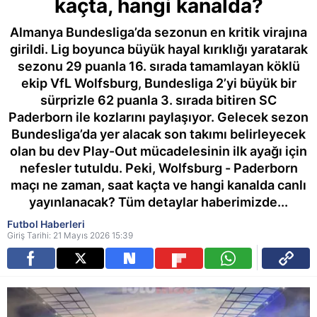
kaçta, hangi kanalda?
Almanya Bundesliga’da sezonun en kritik virajına
girildi. Lig boyunca büyük hayal kırıklığı yaratarak
sezonu 29 puanla 16. sırada tamamlayan köklü
ekip VfL Wolfsburg, Bundesliga 2’yi büyük bir
sürprizle 62 puanla 3. sırada bitiren SC
Paderborn ile kozlarını paylaşıyor. Gelecek sezon
Bundesliga’da yer alacak son takımı belirleyecek
olan bu dev Play-Out mücadelesinin ilk ayağı için
nefesler tutuldu. Peki, Wolfsburg - Paderborn
maçı ne zaman, saat kaçta ve hangi kanalda canlı
yayınlanacak? Tüm detaylar haberimizde...
Futbol Haberleri
Giriş Tarihi: 21 Mayıs 2026 15:39