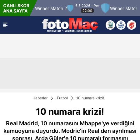
CANLI SKOR
6.8.2026 - Per
r Match 12
Winner Match 2
Winner Match 3
ANA SAYFA
22:00
Haberler
Futbol
10 numara krizi!
10 numara krizi!
Real Madrid, 10 numarasını Mbappe'ye verdiğini
kamuoyuna duyurdu. Modric'in Real'den ayrılması
sonrası, Arda Güler'e 10 numaralı formasını