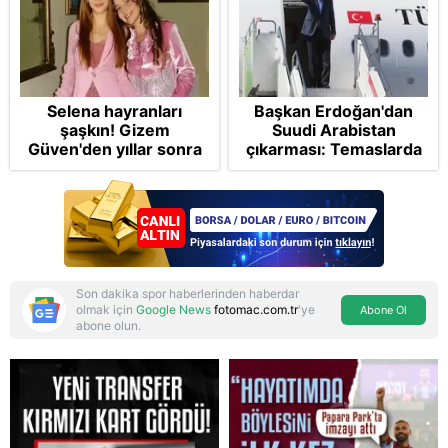
Selena hayranları
Başkan Erdoğan'dan
şaşkın! Gizem
Suudi Arabistan
Güven'den yıllar sonra
çıkarması: Temaslarda
gelen Cansu Demirci
bulunacak
itirafı! "Konuşmuyoruz"
Son dakika spor haberlerinden haberdar
olmak için
Google News
fotomac.com.tr
'ye
Abone Ol
abone olun.
Reddet