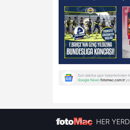
Son dakika spor haberlerinden h
Google News
fotomac.com.tr
'ye
HER YERD