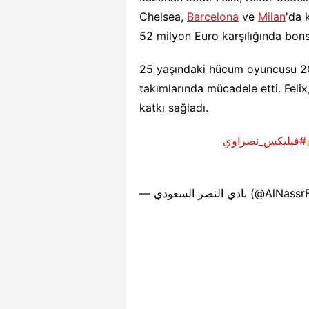
Chelsea,
Barcelona
ve
Milan
'da 
52 milyon Euro karşılığında bonse
25 yaşındaki hücum oyuncusu 2
takımlarında mücadele etti. Felix
katkı sağladı.
#فيليكس_نصراوي
— نادي النصر السعودي (@Al