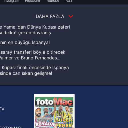
Instagram
Flipboard
Youtube
RSS
DAHA FAZLA
e Yamal'dan Dünya Kupası zaferi
ı dikkat çeken davranış
nın en büyüğü İspanya!
saray transferi böyle bitirecek!
almer ve Bruno Fernandes...
Kupası finali öncesinde İspanya
sinde can sıkan gelişme!
FIFA Dünya Kupası'nı kazanana
yonluk yüzüğü verilecek
n Crespo, Meksika Ligi
rinden Atlas'ın yeni teknik direktörü
TV