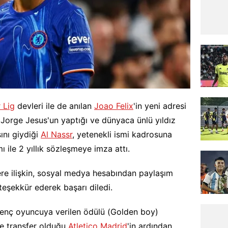
 Lig
devleri ile de anılan
Joao Felix
'in yeni adresi
ü Jorge Jesus'un yaptığı ve dünyaca ünlü yıldız
ını giydiği
Al Nassr
, yetenekli ismi kadrosuna
mı ile 2 yıllık sözleşmeye imza attı.
ere ilişkin, sosyal medya hesabından paylaşım
eşekkür ederek başarı diledi.
 genç oyuncuya verilen ödülü (Golden boy)
le transfer olduğu
Atletico Madrid
'in ardından