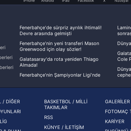
iPhone
Android
iPad
Facebook
X
NSosyal
Fenerbahçe'de sürpriz ayrılık ihtimali!
Lamin
Devre arasında gelmişti
sonras
Fenerbahçe'nin yeni transferi Mason
Dünya
eri
Greenwood için olay sözler!
Galata
erleri
Galatasaray'da rota yeniden Thiago
Cole P
Almada!
berleri
Dünya 
Fenerbahçe'nin Şampiyonlar Ligi'nde
cephe
muhtemel rakibi belli oldu! Gornik
2026 
Zabrze'yi elerlerse...
şampi
İspanya-Arjantin finalinin ardından dış
Herna
 / DİĞER
BASKETBOL / MİLLİ
GALERİLER
basından gündem olan manşetler!
ekiple
TAKIMLAR
OYUNLARI
FOTOMAÇ 
Beşiktaş'ın UEFA Avrupa Ligi'nde 3. Ön
oldu
RSS
Eleme Turu muhtemel rakipleri belli oldu!
LİG
KARİYER
KÜNYE / İLETİŞİM