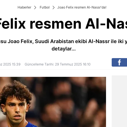
Haberler
Futbol
Joao Felix resmen Al-Nassr'da!
elix resmen Al-Na
Joao Felix, Suudi Arabistan ekibi Al-Nassr ile iki y
detaylar...
uz 2025 15:39
Güncelleme Tarihi: 29 Temmuz 2025 16:10