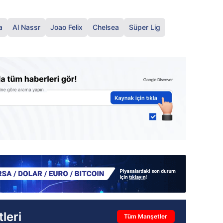
a
Al Nassr
Joao Felix
Chelsea
Süper Lig
leri
Tüm Manşetler