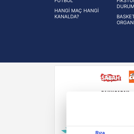
FUTBOL
FİKSTÜ
UEFA Konferans Ligi haberleri
DURU
HANGİ MAÇ HANGİ
KANALDA?
BASKET
ORGAN
Reddet
Rıza