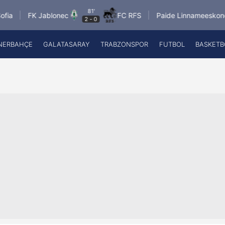
81'
81'
FK Jablonec
FC RFS
Paide Linnameeskond
2
-
0
1
-
1
NERBAHÇE
GALATASARAY
TRABZONSPOR
FUTBOL
BASKETB
Beşiktaş
A
Fenerbahçe
A
Galatasaray
A
Trabzonspor
A
Futbol
A
Basketbol
Ziraat Türkiye Kupası
DİZİ
Diğer Sporlar