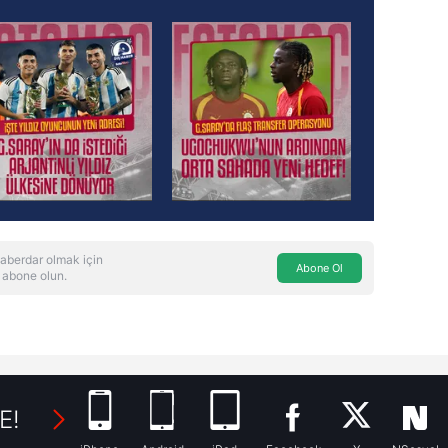
aberdar olmak için
Abone Ol
 abone olun.
E!