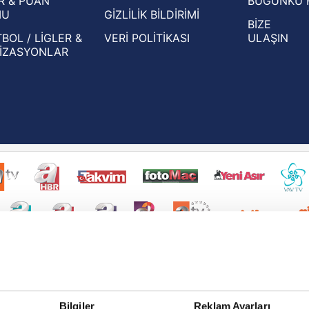
R & PUAN
BUGÜNKÜ 
MU
GİZLİLİK BİLDİRİMİ
BİZE
BOL / LİGLER &
VERİ POLİTİKASI
ULAŞIN
İZASYONLAR
Bilgiler
Reklam Ayarları