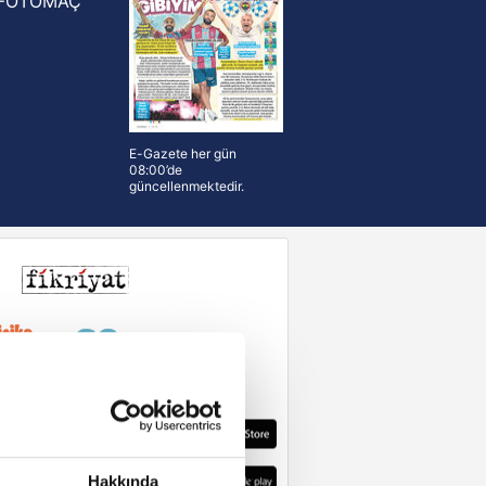
FOTOMAÇ
E-Gazete her gün
08:00’de
güncellenmektedir.
Hakkında