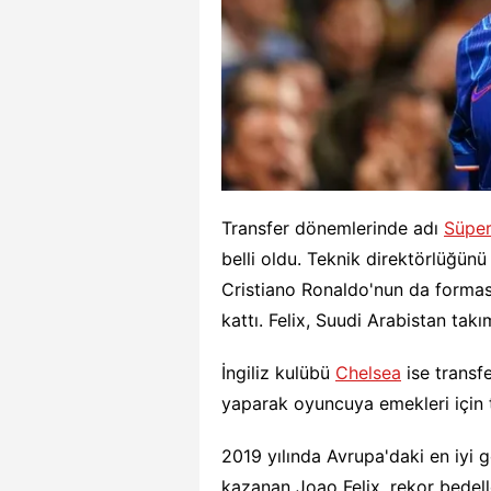
Transfer dönemlerinde adı
Süper
belli oldu. Teknik direktörlüğün
Cristiano Ronaldo'nun da formas
kattı. Felix, Suudi Arabistan takı
İngiliz kulübü
Chelsea
ise transf
yaparak oyuncuya emekleri için t
2019 yılında Avrupa'daki en iyi
kazanan Joao Felix, rekor bedel