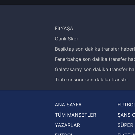
FitYAŞA
Canlı Skor
Beşiktaş son dakika transfer haberl
Fenerbahçe son dakika transfer hab
Galatasaray son dakika transfer ha
Trabzonspor son dakika transfer
haberleri
Trendyol Süper Lig haberleri
ANA SAYFA
FUTBOL
Ziraat Türkiye Kupası haberleri
TÜM MANŞETLER
ŞANS 
UEFA Şampiyonlar Ligi haberleri
YAZARLAR
SÜPER 
UEFA Avrupa Ligi haberleri