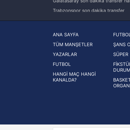
Galatasaray son dakika transfer ha
Trabzonspor son dakika transfer
haberleri
Trendyol Süper Lig haberleri
ANA SAYFA
FUTBOL
Ziraat Türkiye Kupası haberleri
TÜM MANŞETLER
ŞANS 
UEFA Şampiyonlar Ligi haberleri
YAZARLAR
SÜPER 
UEFA Avrupa Ligi haberleri
FUTBOL
FİKSTÜ
UEFA Konferans Ligi haberleri
DURU
HANGİ MAÇ HANGİ
KANALDA?
BASKET
ORGAN