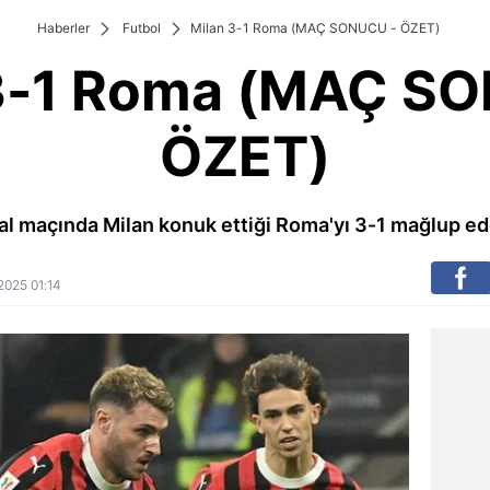
Haberler
Futbol
Milan 3-1 Roma (MAÇ SONUCU - ÖZET)
3-1 Roma (MAÇ S
ÖZET)
al maçında Milan konuk ettiği Roma'yı 3-1 mağlup ede
 2025 01:14