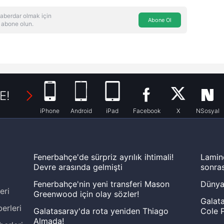
aberdar olmak için
Abone Ol
 abone olun.
E!
iPhone
Android
iPad
Facebook
X
NSosyal
Fenerbahçe'de sürpriz ayrılık ihtimali!
Lamin
Devre arasında gelmişti
sonras
Fenerbahçe'nin yeni transferi Mason
Dünya
eri
Greenwood için olay sözler!
Galata
erleri
Galatasaray'da rota yeniden Thiago
Cole P
Almada!