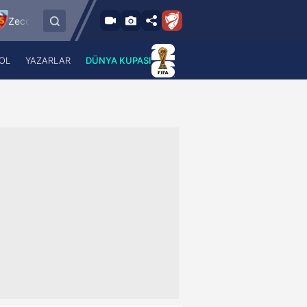
9.8.2026 - Paz
r Kayserispor
Sipay Bodrum FK
Bursaspor
21:30
OL
YAZARLAR
DÜNYA KUPASI
 Haber
A Haber Radyo
 Spor
A Spor Radyo
TV
A News Radio
2TV
Radyo Turkuvaz
para
Turkuvaz Romantik
Turkuvaz Efsane
Vav Tv
Radyo Soft
Radyo Energy
Turkuvaz Anadolu