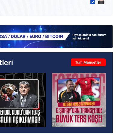
leri
Tüm Manşetler