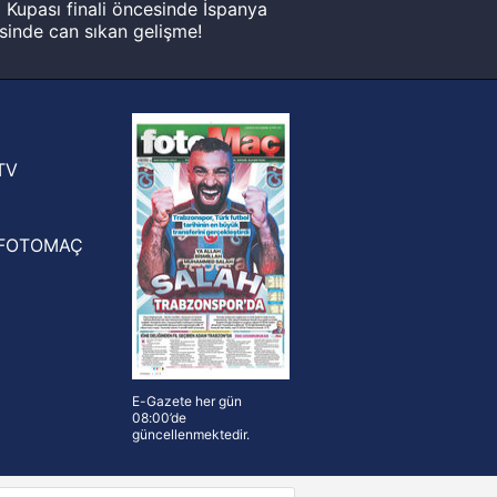
Kupası finali öncesinde İspanya
sinde can sıkan gelişme!
FIFA Dünya Kupası'nı kazanana
yonluk yüzüğü verilecek
n Crespo, Meksika Ligi
rinden Atlas'ın yeni teknik direktörü
TV
FOTOMAÇ
E-Gazete her gün
08:00’de
güncellenmektedir.