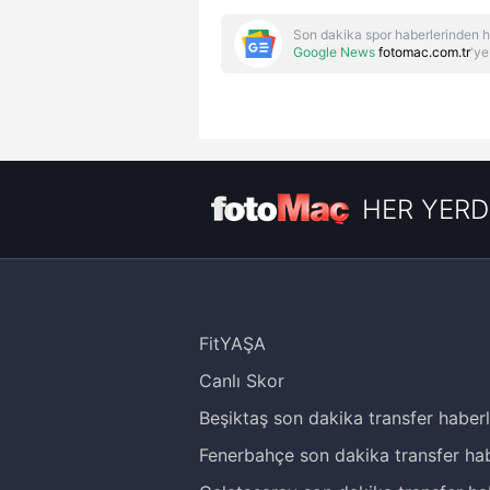
Son dakika spor haberlerinden h
Google News
fotomac.com.tr
'ye
HER YERD
FitYAŞA
Canlı Skor
Beşiktaş son dakika transfer haberl
Fenerbahçe son dakika transfer hab