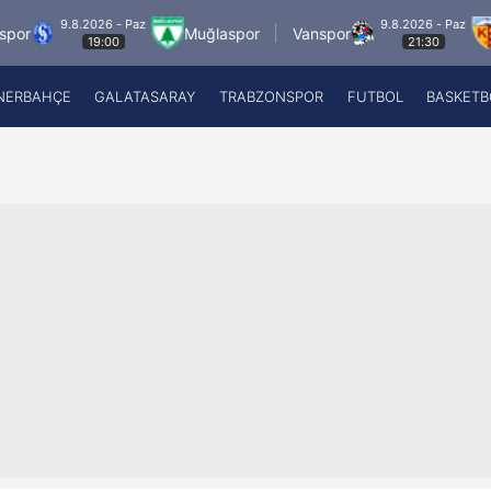
.8.2026 - Paz
9.8.2026 - Paz
Muğlaspor
Vanspor
Zecorne
19:00
21:30
NERBAHÇE
GALATASARAY
TRABZONSPOR
FUTBOL
BASKETB
Beşiktaş
A
Fenerbahçe
A
Galatasaray
A
Trabzonspor
A
Futbol
A
Basketbol
Ziraat Türkiye Kupası
DİZİ
Diğer Sporlar