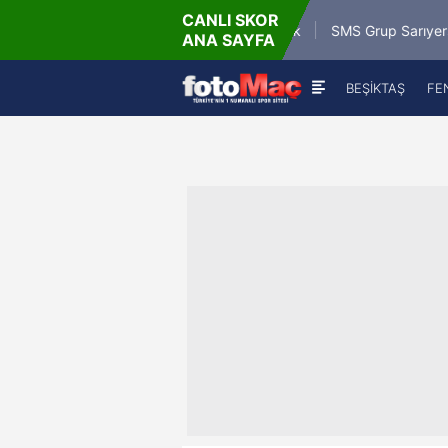
CANLI SKOR
6 - Paz
9
Misirli.com.tr Karagümrük
SMS Grup Sarıyerspor
ANA SAYFA
:00
BEŞİKTAŞ
FE