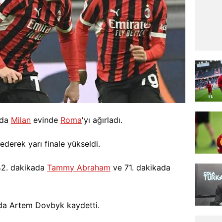
nda
Milan
evinde
Roma
'yı ağırladı.
ederek yarı finale yükseldi.
 42. dakikada
Tammy Abraham
ve 71. dakikada
ada Artem Dovbyk kaydetti.