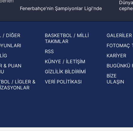
berleri
Dünya 
Fenerbahçe'nin Şampiyonlar Ligi'nde
cephe
muhtemel rakibi belli oldu! Gornik
2026 
Zabrze'yi elerlerse...
şampi
İspanya-Arjantin finalinin ardından dış
Herna
 / DİĞER
BASKETBOL / MİLLİ
GALERİLER
basından gündem olan manşetler!
ekiple
TAKIMLAR
OYUNLARI
FOTOMAÇ 
Beşiktaş'ın UEFA Avrupa Ligi'nde 3. Ön
oldu
RSS
Eleme Turu muhtemel rakipleri belli oldu!
LİG
KARİYER
KÜNYE / İLETİŞİM
R & PUAN
BUGÜNKÜ 
MU
GİZLİLİK BİLDİRİMİ
BİZE
BOL / LİGLER &
VERİ POLİTİKASI
ULAŞIN
İZASYONLAR