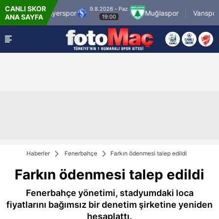
CANLI SKOR
9.8.2026 - Paz
MS Grup Sarıyerspor
Muğlaspor
Vanspor
ANA SAYFA
19:00
Haberler
Fenerbahçe
Farkın ödenmesi talep edildi
Farkın ödenmesi talep edildi
Fenerbahçe yönetimi, stadyumdaki loca
fiyatlarını bağımsız bir denetim şirketine yeniden
hesaplattı.