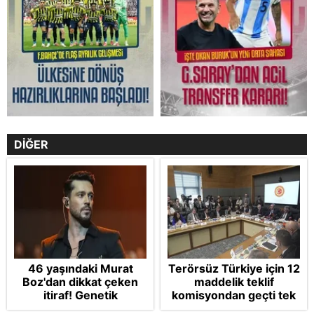
DİĞER
46 yaşındaki Murat
Terörsüz Türkiye için 12
Boz'dan dikkat çeken
maddelik teklif
itiraf! Genetik
komisyondan geçti tek
korkusunu açıkladı
madde değişti!