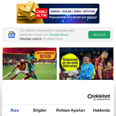
Soruşturma ve cezalar
hangi şartlarda
ertelenecek?
Son dakika Fenerbahçe haberlerinden
haberdar olmak için
Google News
Abone Ol
fotomac.com.tr
'ye abone olun.
Reddet
Rıza
Bilgiler
Reklam Ayarları
Hakkında