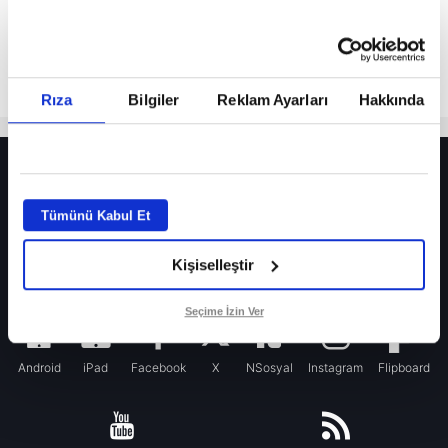
Rıza
Bilgiler
Reklam Ayarları
Hakkında
HER YERDE!
Fenerbahçe’de sürpriz ayrılık ihtimali! Devre arasında gelmişti
Tümünü Kabul Et
Fenerbahçe’nin yeni transferi Mason Greenwood için olay sözler!
Kişiselleştir
Galatasaray’da rota yeniden Thiago Almada!
iPhone
Seçime İzin Ver
Android
iPad
Facebook
X
NSosyal
Instagram
Flipboard