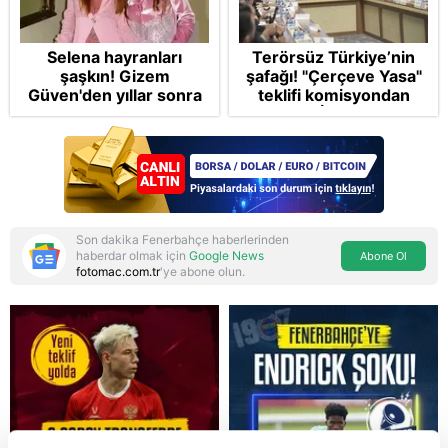
Selena hayranları
Terörsüz Türkiye’nin
şaşkın! Gizem
şafağı! "Çerçeve Yasa"
Güven'den yıllar sonra
teklifi komisyondan
gelen Cansu Demirci
geçti: İP ve Yeni
itirafı! "Konuşmuyoruz"
Parti'den provokasyon
Son dakika Fenerbahçe haberlerinden
haberdar olmak için
Google News
Abone Ol
fotomac.com.tr
'ye abone olun.
Reddet