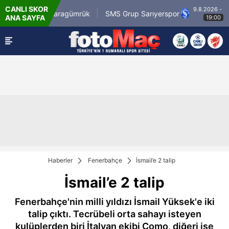
CANLI SKOR
9.8.2026 - Paz
sirli.com.tr Karagümrük
SMS Grup Sarıyerspor
ANA SAYFA
19:00
Haberler
Fenerbahçe
İsmail’e 2 talip
İsmail’e 2 talip
Fenerbahçe'nin milli yıldızı İsmail Yüksek'e iki
talip çıktı. Tecrübeli orta sahayı isteyen
kulüplerden biri İtalyan ekibi Como, diğeri ise