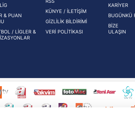
RSS
Eleme Turu muhtemel rakipleri belli oldu!
LİG
KARİYER
KÜNYE / İLETİŞİM
R & PUAN
BUGÜNKÜ 
MU
GİZLİLİK BİLDİRİMİ
BİZE
BOL / LİGLER &
VERİ POLİTİKASI
ULAŞIN
İZASYONLAR