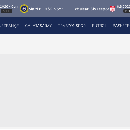
- Cum
8.8.2026 - Cu
Mardin 1969 Spor
Özbelsan Sivasspor
0
19:00
NERBAHÇE
GALATASARAY
TRABZONSPOR
FUTBOL
BASKETB
Beşiktaş
A
Fenerbahçe
A
Galatasaray
A
Trabzonspor
A
Futbol
A
Basketbol
Ziraat Türkiye Kupası
DİZİ
Diğer Sporlar