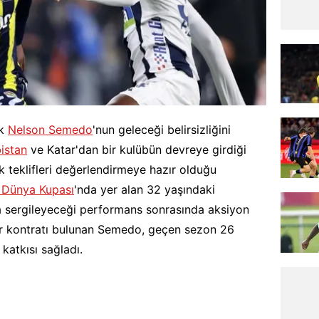
ek
Nelson Semedo
'nun geleceği belirsizliğini
istan
ve Katar'dan bir kulübün devreye girdiği
k teklifleri değerlendirmeye hazır olduğu
 Dünya Kupası
'nda yer alan 32 yaşındaki
sergileyeceği performans sonrasında aksiyon
dar kontratı bulunan Semedo, geçen sezon 26
katkısı sağladı.