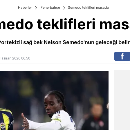
Haberler
Fenerbahçe
Semedo teklifleri masada
edo teklifleri ma
rtekizli sağ bek Nelson Semedo'nun geleceği belirs
4 Haziran 2026 06:50