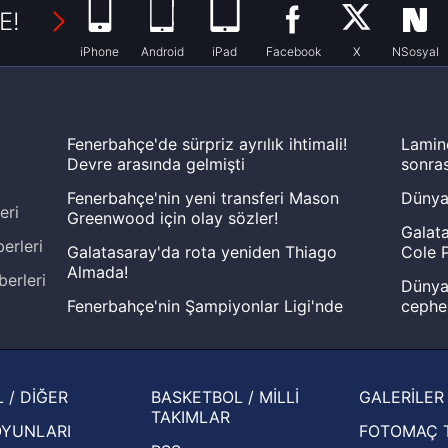
E!
iPhone
Android
iPad
Facebook
X
NSosyal
Fenerbahçe'de sürpriz ayrılık ihtimali!
Lamin
Devre arasında gelmişti
sonras
Fenerbahçe'nin yeni transferi Mason
Dünya
eri
Greenwood için olay sözler!
Galata
erleri
Galatasaray'da rota yeniden Thiago
Cole P
Almada!
berleri
Dünya 
Fenerbahçe'nin Şampiyonlar Ligi'nde
cephe
muhtemel rakibi belli oldu! Gornik
2026 
Zabrze'yi elerlerse...
şampi
İspanya-Arjantin finalinin ardından dış
Herna
 / DİĞER
BASKETBOL / MİLLİ
GALERİLER
basından gündem olan manşetler!
ekiple
TAKIMLAR
OYUNLARI
FOTOMAÇ 
Beşiktaş'ın UEFA Avrupa Ligi'nde 3. Ön
oldu