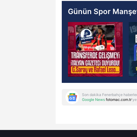
Günün Spor Manşet
Son dakika Fenerbahçe haberler
Google News
fotomac.com.tr
'ye