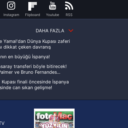
Instagram
Flipboard
Youtube
RSS
DAHA FAZLA
e Yamal'dan Dünya Kupası zaferi
ı dikkat çeken davranış
nın en büyüğü İspanya!
saray transferi böyle bitirecek!
almer ve Bruno Fernandes...
Kupası finali öncesinde İspanya
sinde can sıkan gelişme!
FIFA Dünya Kupası'nı kazanana
yonluk yüzüğü verilecek
n Crespo, Meksika Ligi
rinden Atlas'ın yeni teknik direktörü
TV