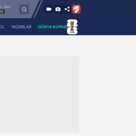
m
8.8.2026 - Cum
Esenler Erokspor
Hesap.com Antalyaspor
21:30
OL
YAZARLAR
DÜNYA KUPASI
 Haber
A Haber Radyo
 Spor
A Spor Radyo
TV
A News Radio
2TV
Radyo Turkuvaz
para
Turkuvaz Romantik
Turkuvaz Efsane
Vav Tv
Radyo Soft
Radyo Energy
Turkuvaz Anadolu