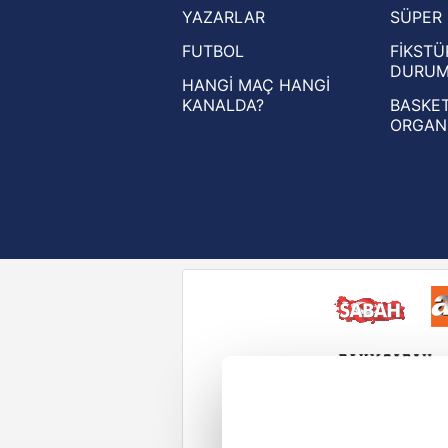
YAZARLAR
SÜPER 
UEFA Avrupa Ligi haberleri
FUTBOL
FİKSTÜ
UEFA Konferans Ligi haberleri
DURU
HANGİ MAÇ HANGİ
KANALDA?
BASKET
ORGAN
Reddet