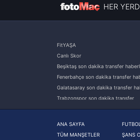
HER YERD
FitYAŞA
Canlı Skor
Beşiktaş son dakika transfer haberl
Fenerbahçe son dakika transfer hab
Galatasaray son dakika transfer ha
Trabzonspor son dakika transfer
haberleri
Trendyol Süper Lig haberleri
ANA SAYFA
FUTBOL
Ziraat Türkiye Kupası haberleri
TÜM MANŞETLER
ŞANS 
UEFA Şampiyonlar Ligi haberleri