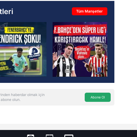
leri
Tüm Manşetler
inden haberdar olmak için
Abone Ol
 abone olun.