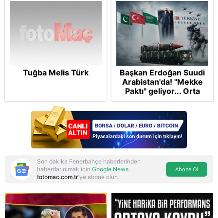
Tuğba Melis Türk
Başkan Erdoğan Suudi
Arabistan'da! "Mekke
Paktı" geliyor... Orta
Doğu’nun kaderi
şekilleniyor
Son dakika Fenerbahçe haberlerinden
haberdar olmak için
Google News
Abone Ol
fotomac.com.tr
'ye abone olun.