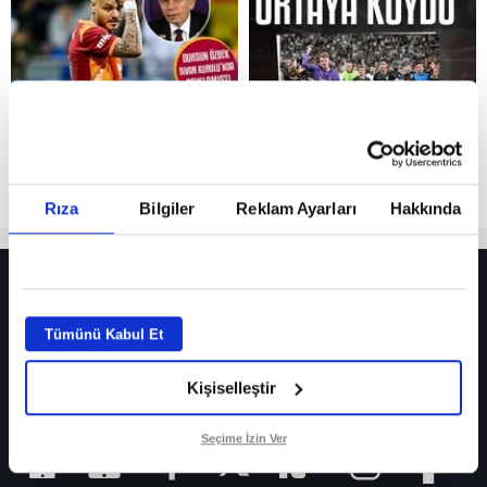
Reddet
Rıza
Bilgiler
Reklam Ayarları
Hakkında
HER YERDE!
Fenerbahçe’de sürpriz ayrılık ihtimali! Devre arasında gelmişti
Tümünü Kabul Et
Fenerbahçe’nin yeni transferi Mason Greenwood için olay sözler!
Kişiselleştir
Galatasaray’da rota yeniden Thiago Almada!
iPhone
Seçime İzin Ver