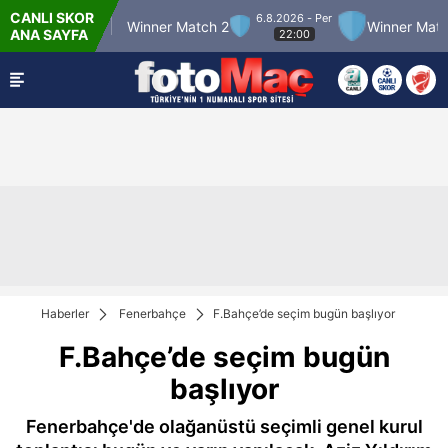
CANLI SKOR
6.8.2026 - Per
er Match 12
Winner Match 2
Winner Match 3
ANA SAYFA
22:00
Haberler
Fenerbahçe
F.Bahçe’de seçim bugün başlıyor
F.Bahçe’de seçim bugün
başlıyor
Fenerbahçe'de olağanüstü seçimli genel kurul