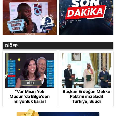
DİĞER
“Var Mısın Yok
Başkan Erdoğan Mekke
Musun”da Bilge’den
Paktı'nı imzaladı!
milyonluk karar!
Türkiye, Suudi
Arabistan ve
Pakistan'dan stratejik