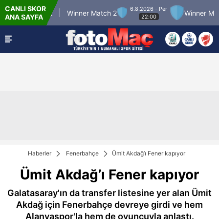
CANLI SKOR
6.8.2026 - Per
ner Match 12
Winner Match 2
Winner Match
ANA SAYFA
22:00
Haberler
Fenerbahçe
Ümit Akdağ’ı Fener kapıyor
Ümit Akdağ’ı Fener kapıyor
Galatasaray'ın da transfer listesine yer alan Ümit
Akdağ için Fenerbahçe devreye girdi ve hem
Alanyaspor'la hem de oyuncuyla anlaştı.