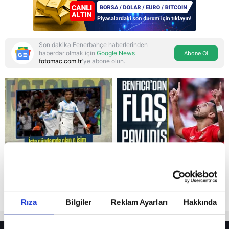
güvenlik adımı:
Anlaşmanın tüm
detayları
Son dakika Fenerbahçe haberlerinden
haberdar olmak için
Google News
Abone Ol
fotomac.com.tr
'ye abone olun.
Reddet
Rıza
Bilgiler
Reklam Ayarları
Hakkında