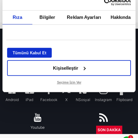
Rıza
Bilgiler
Reklam Ayarları
Hakkında
HER YERDE!
Fenerbahçe’de sürpriz ayrılık ihtimali! Devre arasında gelmişti
Tümünü Kabul Et
Fenerbahçe’nin yeni transferi Mason Greenwood için olay sözler!
Kişiselleştir
Galatasaray’da rota yeniden Thiago Almada!
iPhone
Seçime İzin Ver
Android
iPad
Facebook
X
NSosyal
Instagram
Flipboard
Youtube
RSS
SON DAKİKA
3