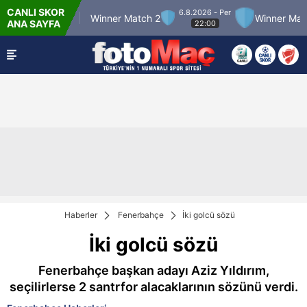
CANLI SKOR
6.8.2026 - Per
er Match 12
Winner Match 2
Winner Match 
ANA SAYFA
22:00
Haberler
Fenerbahçe
İki golcü sözü
İki golcü sözü
Fenerbahçe başkan adayı Aziz Yıldırım,
seçilirlerse 2 santrfor alacaklarının sözünü verdi.