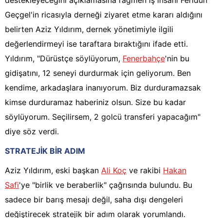
destekleyeceğini açıklamasına rağmen iş insanı Feridun
Geçgel'in ricasıyla derneği ziyaret etme kararı aldığını
belirten Aziz Yıldırım, dernek yönetimiyle ilgili
değerlendirmeyi ise taraftara bıraktığını ifade etti.
Yıldırım, "Dürüstçe söylüyorum,
Fenerbahçe
'nin bu
gidişatını, 12 seneyi durdurmak için geliyorum. Ben
kendime, arkadaşlara inanıyorum. Biz durduramazsak
kimse durduramaz haberiniz olsun. Size bu kadar
söylüyorum. Seçilirsem, 2 golcü transferi yapacağım"
diye söz verdi.
STRATEJİK BİR ADIM
Aziz Yıldırım, eski başkan
Ali Koç
ve rakibi
Hakan
Safi
'ye "birlik ve beraberlik" çağrısında bulundu. Bu
sadece bir barış mesajı değil, saha dışı dengeleri
değiştirecek stratejik bir adım olarak yorumlandı.