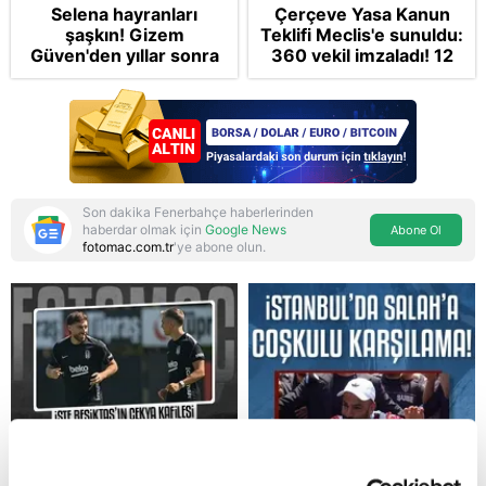
Selena hayranları
Çerçeve Yasa Kanun
şaşkın! Gizem
Teklifi Meclis'e sunuldu:
Güven'den yıllar sonra
360 vekil imzaladı! 12
gelen Cansu Demirci
maddede tüm detaylar
itirafı! "Konuşmuyoruz"
Takvim'de: Silah
bırakmada tespit ve
teyit MGK'da
Son dakika Fenerbahçe haberlerinden
haberdar olmak için
Google News
Abone Ol
fotomac.com.tr
'ye abone olun.
Reddet