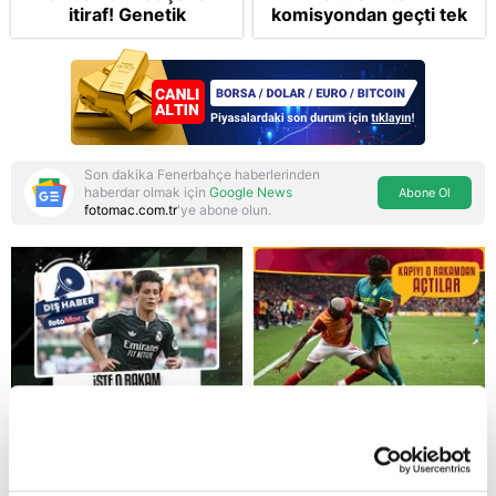
itiraf! Genetik
komisyondan geçti tek
korkusunu açıkladı
madde değişti!
Soruşturma ve cezalar
hangi şartlarda
ertelenecek?
Son dakika Fenerbahçe haberlerinden
haberdar olmak için
Google News
Abone Ol
fotomac.com.tr
'ye abone olun.
Reddet