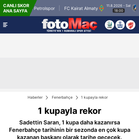
CANLI SKOR
11.8.2026 - Sal
Batman Petrolspor
FC Kairat Almaty
PF
ANA SAYFA
18:00
Haberler
Fenerbahçe
1 kupayla rekor
1 kupayla rekor
Sadettin Saran, 1 kupa daha kazanırsa
Fenerbahçe tarihinin bir sezonda en çok kupa
kazanan başkanı olarak tarihe geçecek.