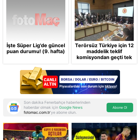
İşte Süper Lig'de güncel
Terörsüz Türkiye için 12
puan durumu! (9. hafta)
maddelik teklif
komisyondan geçti tek
madde değişti!
Soruşturma ve cezalar
hangi şartlarda
ertelenecek?
Son dakika Fenerbahçe haberlerinden
haberdar olmak için
Google News
Abone Ol
fotomac.com.tr
'ye abone olun.