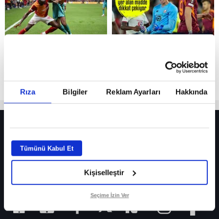
Reddet
Rıza
Bilgiler
Reklam Ayarları
Hakkında
HER YERDE!
Fenerbahçe’de sürpriz ayrılık ihtimali! Devre arasında gelmişti
Tümünü Kabul Et
Fenerbahçe’nin yeni transferi Mason Greenwood için olay sözler!
Kişiselleştir
Galatasaray’da rota yeniden Thiago Almada!
iPhone
Seçime İzin Ver