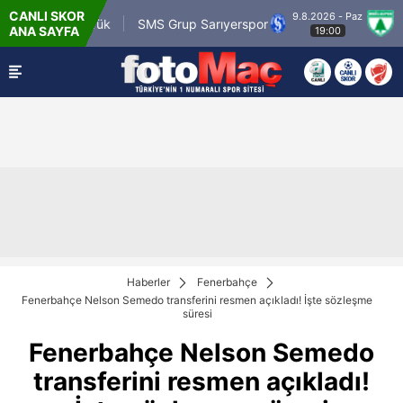
CANLI SKOR
9.8.2026 - Paz
.tr Karagümrük
SMS Grup Sarıyerspor
Muğla
ANA SAYFA
19:00
Haberler
Fenerbahçe
Fenerbahçe Nelson Semedo transferini resmen açıkladı! İşte sözleşme
süresi
Fenerbahçe Nelson Semedo
transferini resmen açıkladı!