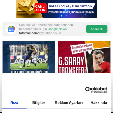
'ölümcül ittifak"
Son dakika Fenerbahçe haberlerinden
haberdar olmak için
Google News
Abone Ol
fotomac.com.tr
'ye abone olun.
Reddet
Rıza
Bilgiler
Reklam Ayarları
Hakkında