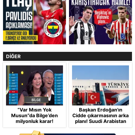
DİĞER
“Var Mısın Yok
Başkan Erdoğan'ın
Musun”da Bilge’den
Cidde çıkarmasının arka
milyonluk karar!
planı! Suudi Arabistan
ve Pakistan'la Mekke
Anlaşması: "Tel Aviv için