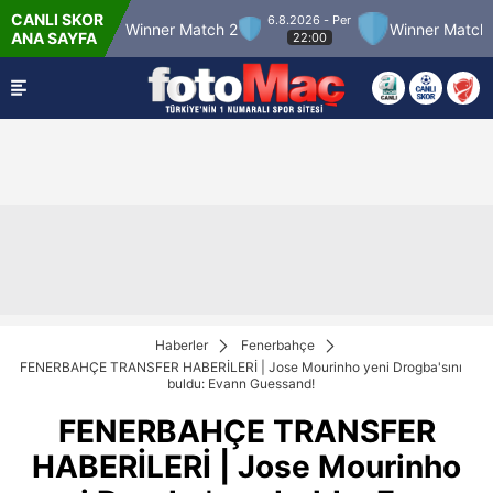
CANLI SKOR
6.8.2026 - Per
h 12
Winner Match 2
Winner Match 3
Bo
ANA SAYFA
22:00
Haberler
Fenerbahçe
FENERBAHÇE TRANSFER HABERİLERİ | Jose Mourinho yeni Drogba'sını
buldu: Evann Guessand!
FENERBAHÇE TRANSFER
HABERİLERİ | Jose Mourinho