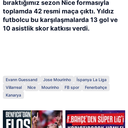
bıraktığımız sezon Nice formasıyla
toplamda 42 resmi maça çıktı. Yıldız
futbolcu bu karşılaşmalarda 13 gol ve
10 asistlik skor katkısı verdi.
Evann Guessand
Jose Mourinho
İspanya La Liga
Villarreal
Nice
Mourinho
FB spor
Fenerbahçe
Kanarya