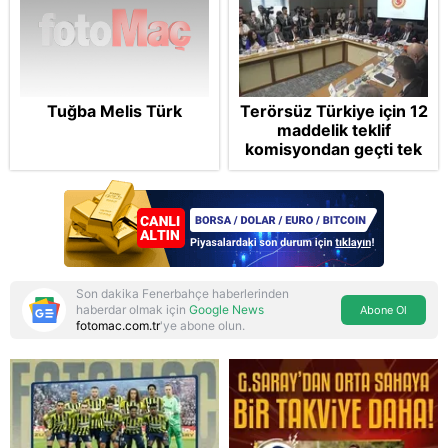
Tuğba Melis Türk
Terörsüz Türkiye için 12
maddelik teklif
komisyondan geçti tek
madde değişti!
Soruşturma ve cezalar
hangi şartlarda
ertelenecek?
Son dakika Fenerbahçe haberlerinden
haberdar olmak için
Google News
Abone Ol
fotomac.com.tr
'ye abone olun.
Reddet