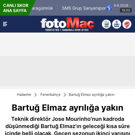
CANLI SKOR
9.8.2026 - Paz
sirli.com.tr Karagümrük
SMS Grup Sarıyerspor
ANA SAYFA
19:00
Haberler
Fenerbahçe
Bartuğ Elmaz ayrılığa yakın
Bartuğ Elmaz ayrılığa yakın
Teknik direktör Jose Mourinho'nun kadroda
düşünmediği Bartuğ Elmaz'ın geleceği kısa süre
içinde belli olacak. Geçen sezonun ikinci yarısını