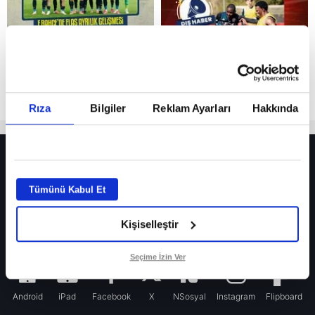
Rıza
Bilgiler
Reklam Ayarları
Hakkında
HER YERDE!
Fenerbahçe’de sürpriz ayrılık ihtimali! Devre arasında gelmişti
Tümünü Kabul Et
Fenerbahçe’nin yeni transferi Mason Greenwood için olay sözler!
Kişiselleştir
Galatasaray’da rota yeniden Thiago Almada!
iPhone
Seçime İzin Ver
Android
iPad
Facebook
X
NSosyal
Instagram
Flipboard