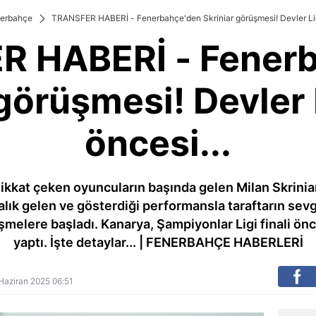
erbahçe
TRANSFER HABERİ - Fenerbahçe'den Skriniar görüşmesi! Devler Ligi 
 HABERİ - Fener
görüşmesi! Devler L
öncesi...
kat çeken oyuncuların başında gelen Milan Skriniar 
ralık gelen ve gösterdiği performansla taraftarın sevg
üşmelere başladı. Kanarya, Şampiyonlar Ligi finali ö
yaptı. İşte detaylar... | FENERBAHÇE HABERLERİ
2 Haziran 2025 06:51