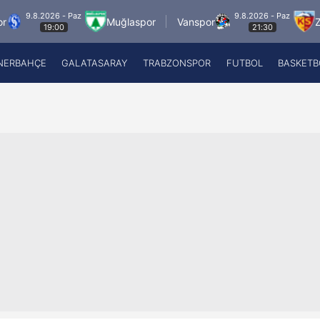
az
9.8.2026 - Paz
Muğlaspor
Vanspor
Zecorner Kayseri
21:30
NERBAHÇE
GALATASARAY
TRABZONSPOR
FUTBOL
BASKETB
Beşiktaş
A
Fenerbahçe
A
Galatasaray
A
Trabzonspor
A
Futbol
A
Basketbol
Ziraat Türkiye Kupası
DİZİ
Diğer Sporlar