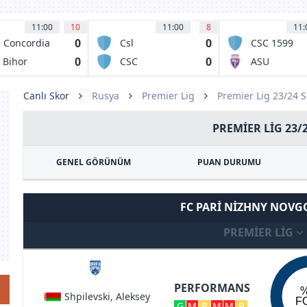
11:00
10
11:00
8
11:
0
0
 Concordia
Csl
CSC 1599
iajna
Stefanestii de
Selimbar
0
0
 Bihor
CSC
ASU
Jos
radea
Dumbravita
Politehnica
Timisoara
Canlı Skor
Rusya
Premier Lig
Premier Lig 23/24 
PREMIER LIG 23/
GENEL GÖRÜNÜM
PUAN DURUMU
FC PARI NIZHNY NOV
PREMIER LIG
PERFORMANS
Shpilevski, Aleksey
F
G
M
B
M
M
B