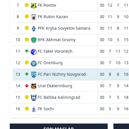
7
FK Rostov
30
12
7
11
8
FK Rubin Kazan
30
11
9
10
9
PFK Krylia Sovyetov Samara
30
11
8
11
10
RFK Akhmat Grozny
30
10
5
15
11
FC Fakel Voronezh
30
7
11
12
12
FC Orenburg
30
7
10
13
13
FC Pari Nizhny Novgorod
30
8
6
16
14
Ural Ekaterinburg
30
7
9
14
15
FC Baltika Kaliningrad
30
7
5
18
16
FK Sochi
30
5
9
16