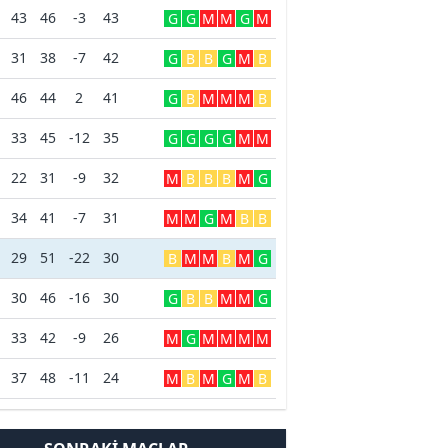
43
46
-3
43
G
G
M
M
G
M
31
38
-7
42
G
B
B
G
M
B
46
44
2
41
G
B
M
M
M
B
33
45
-12
35
G
G
G
G
M
M
22
31
-9
32
M
B
B
B
M
G
34
41
-7
31
M
M
G
M
B
B
29
51
-22
30
B
M
M
B
M
G
30
46
-16
30
G
B
B
M
M
G
33
42
-9
26
M
G
M
M
M
M
37
48
-11
24
M
B
M
G
M
B