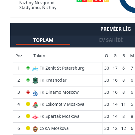
Nizhny Novgorod
Stadyumu, Nizhny
Novgorod
PREMIER LIG
TOPLAM
EV SAHIBI
Poz
Takım
O
G
B
M
1
FK Zenit St Petersburg
30
17
6
7
2
FK Krasnodar
30
16
8
6
3
FK Dinamo Moscow
30
16
8
6
4
FK Lokomotiv Moskova
30
14
11
5
5
FK Spartak Moskova
30
14
8
8
6
CSKA Moskova
30
12
12
6