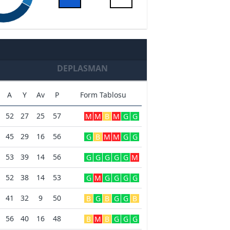
DEPLASMAN
A
Y
Av
P
Form Tablosu
52
27
25
57
M
M
B
M
G
G
45
29
16
56
G
B
M
M
G
G
53
39
14
56
G
G
G
G
G
M
52
38
14
53
G
M
G
G
G
G
41
32
9
50
B
G
B
G
G
B
56
40
16
48
B
M
B
G
G
G