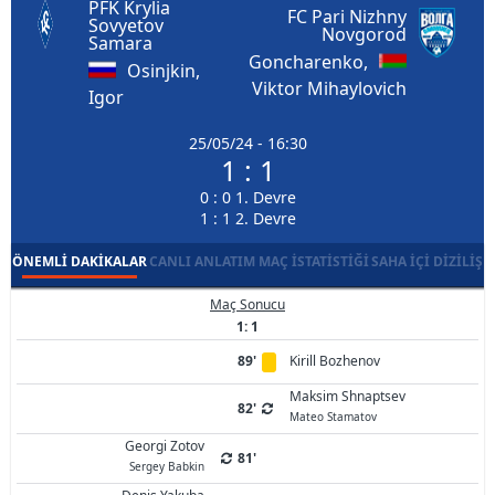
PFK Krylia
FC Pari Nizhny
Sovyetov
Novgorod
Samara
Goncharenko,
Osinjkin,
Viktor Mihaylovich
Igor
25/05/24 - 16:30
1 : 1
0 : 0 1. Devre
1 : 1 2. Devre
ÖNEMLI DAKIKALAR
CANLI ANLATIM
MAÇ İSTATISTIĞI
SAHA İÇI DIZILIŞ
Maç Sonucu
1: 1
89'
Kirill Bozhenov
Maksim Shnaptsev
82'
Mateo Stamatov
Georgi Zotov
81'
Sergey Babkin