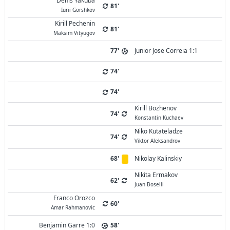
Denis Yakuba
81'
Iurii Gorshkov
Kirill Pechenin
81'
Maksim Vityugov
77'
Junior Jose Correia 1:1
74'
74'
Kirill Bozhenov
74'
Konstantin Kuchaev
Niko Kutateladze
74'
Viktor Aleksandrov
68'
Nikolay Kalinskiy
Nikita Ermakov
62'
Juan Boselli
Franco Orozco
60'
Amar Rahmanovic
Benjamin Garre 1:0
58'