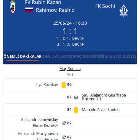
FK Rubin Kazan
FK Sochi
Rahimov, Rashid
25/05/24 - 16:30
1 : 1
1 : 0 1. Devre
0 : 1 2. Devre
ÖNEMLI DAKIKALAR
CANLI ANLATIM
MAÇ İSTATISTIĞI
SAHA İÇI DIZILIŞ
Maç Sonucu
1: 1
Ilya Rozhkov
90'
Saul Alejandro Guarirapa
87'
Briceno 1:1
84'
Marcelo Alves Santos
Alesandr Lomovitskiy
82'
Ruslan Bezrukov
Aleksandr Martynovich
82'
Egor Teslenko