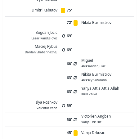
Dmitri Kabutov
75'
72'
Nikita Burmistrov
Bogdan Jocic
69'
Lazar Randjelovic
Maciej Rybus
69'
Dardan Shabanhaxhaj
Miguel
68'
Aleksandar Jukic
Nikita Burmistrov
63'
Aleksey Sutormin
Yahya Attia Attia Allah
63'
Kirill Zaika
Ilya Rozhkov
59'
Valentin Vada
Victorien Angban
50'
Vanja Drkusic
45'
Vanja Drkusic