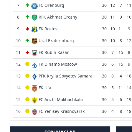
7
FC Orenburg
30
12
7
11
8
RFK Akhmat Grozny
30
11
9
10
9
FK Rostov
30
10
11
9
10
Ural Ekaterinburg
30
10
8
12
11
FK Rubin Kazan
30
7
15
8
12
FK Dinamo Moscow
30
6
15
9
13
PFK Krylia Sovyetov Samara
30
8
4
18
14
FK Ufa
30
5
11
14
15
FC Anzhi Makhachkala
30
5
6
19
16
FC Yenisey Krasnoyarsk
30
4
8
18