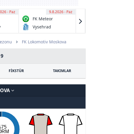
2026 - Paz
15
9.8.2026 - Paz
11:15
9.8.2026 - Paz
11:15
FK Meteor
FC Brumov
Prague VIII
y
Vysehrad
1. SK
Prostejov B
Sezonu
FK Lokomotiv Moskova
19
FİKSTÜR
TAKIMLAR
KOVA
%75
ORM