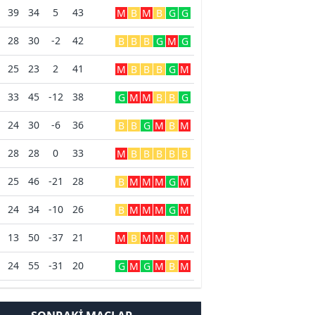
39
34
5
43
M
B
M
B
G
G
28
30
-2
42
B
B
B
G
M
G
25
23
2
41
M
B
B
B
G
M
33
45
-12
38
G
M
M
B
B
G
24
30
-6
36
B
B
G
M
B
M
28
28
0
33
M
B
B
B
B
B
25
46
-21
28
B
M
M
M
G
M
24
34
-10
26
B
M
M
M
G
M
13
50
-37
21
M
B
M
M
B
M
24
55
-31
20
G
M
G
M
B
M