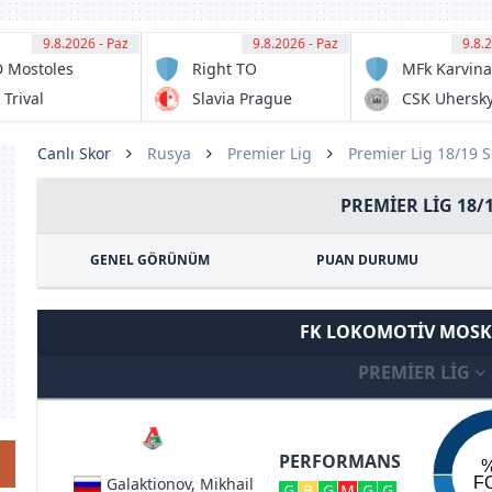
9.8.2026 - Paz
11:00
9.8.2026 - Paz
11:00
9.8.
11:
 Mostoles
Right TO
MFk Karvina
JC
Dream
B
 Trival
Slavia Prague
CSK Uhersk
International
lderas
Brod
Academy
corcon
Canlı Skor
Rusya
Premier Lig
Premier Lig 18/19 
PREMIER LIG 18/
GENEL GÖRÜNÜM
PUAN DURUMU
FK LOKOMOTIV MOS
PREMIER LIG
PERFORMANS
Galaktionov, Mikhail
F
G
B
G
M
G
G