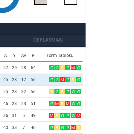
DEPLASMAN
A
Y
Av
P
Form Tablosu
57
29
28
64
G
G
B
G
M
G
45
28
17
56
G
G
M
G
B
G
55
23
32
56
B
G
B
G
G
G
46
23
23
51
G
M
B
M
G
G
36
31
5
49
M
B
G
G
G
M
40
33
7
46
G
B
G
G
M
B