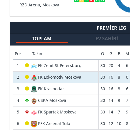
RZD Arena, Moskova
PREMIER LIG
TOPLAM
EV SAHIBI
Poz
Takım
O
G
B
M
1
FK Zenit St Petersburg
30
20
4
6
2
FK Lokomotiv Moskova
30
16
8
6
3
FK Krasnodar
30
16
8
6
4
CSKA Moskova
30
14
9
7
5
FK Spartak Moskova
30
14
7
9
6
PFK Arsenal Tula
30
12
10
8