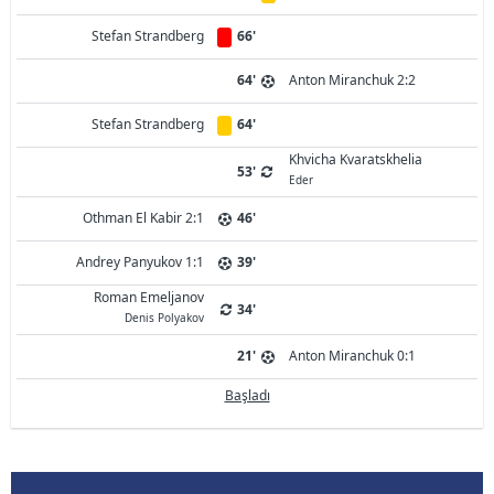
Stefan Strandberg
66'
64'
Anton Miranchuk 2:2
Stefan Strandberg
64'
Khvicha Kvaratskhelia
53'
Eder
Othman El Kabir 2:1
46'
Andrey Panyukov 1:1
39'
Roman Emeljanov
34'
Denis Polyakov
21'
Anton Miranchuk 0:1
Başladı