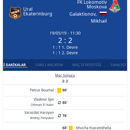
FK Lokomotiv
Moskova
Ural
Ekaterinburg
Galaktionov,
Mikhail
19/05/19 - 11:30
2 : 2
1 : 1 1. Devre
1 : 1 2. Devre
LI DAKIKALAR
CANLI ANLATIM
MAÇ İSTATISTIĞI
SAHA İÇI D
Maç Sonucu
2: 2
Petrus Boumal
90'
Vladimir Iljin
80'
Othman El Kabir
Varazdat Haroyan
76'
Andrey Panyukov
68'
Khvicha Kvaratskhelia