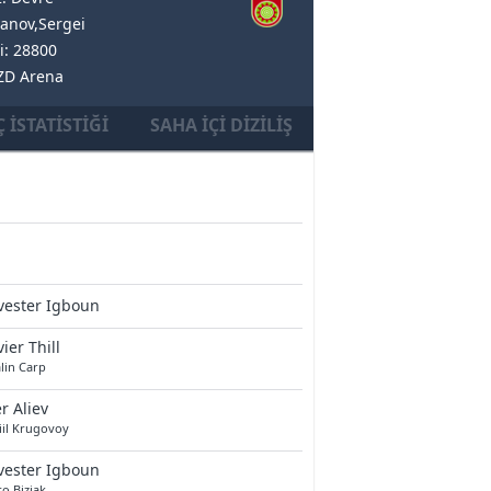
anov,Sergei
i: 28800
RZD Arena
 İSTATISTIĞI
SAHA İÇI DIZILIŞ
vester Igboun
vier Thill
lin Carp
r Aliev
iil Krugovoy
vester Igboun
o Bizjak