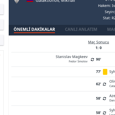
Galaktionov, Mikhail
Hakem: Iv
Seyirc
Stat: 
ÖNEMLI DAKIKALAR
CANLI ANLATIM
MAÇ
Maç Sonucu
1: 0
Stanislav Magkeev
90'
Fedor Smolov
77'
Syl
Oli
62'
Cata
Aze
58'
Dan
Syl
58'
Lovr