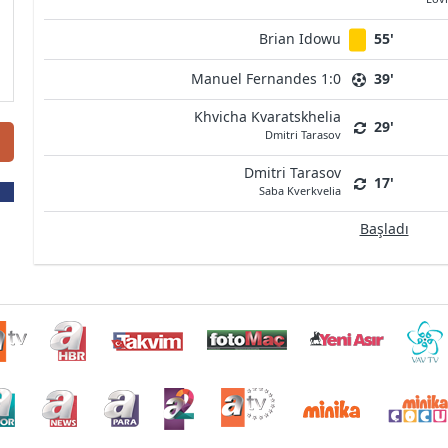
Brian Idowu
55'
Manuel Fernandes 1:0
39'
Khvicha Kvaratskhelia
29'
Dmitri Tarasov
Dmitri Tarasov
17'
Saba Kverkvelia
Başladı