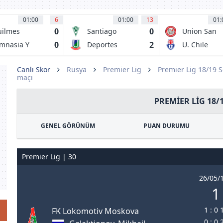
01:00
6
01:00
13
01:
0
0
ilmes
Santiago
Union San
letico Club
Wanderers
Felipe
0
2
mnasia Y
Deportes
U. Chile
grima Jujuy
Union La
Calera
Canlı Skor
Rusya
Premier Lig
Premier Lig 18/19 
maçı
PREMIER LIG 18/
GENEL GÖRÜNÜM
PUAN DURUMU
Premier Lig | 30
26/05/1
1 
1 : 0 
FK Lokomotiv Moskova
0 : 0 