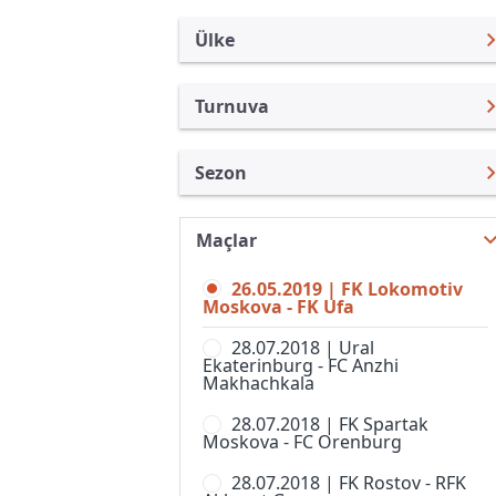
Ülke
Turnuva
Rusya
Premier Lig
Sezon
Türkiye
Rusya Kupası
Premier Lig 18/19
Uluslararası
Süper Kupa
Maçlar
Premier Lig 26/27
Uluslararası Kulüpler
1. Liga
26.05.2019 | FK Lokomotiv
Premier Lig 25/26
Turkiye
Moskova - FK Ufa
2. Liga, Division A
Premier Lig 24/25
İngiltere
28.07.2018 | Ural
2. Liga, Division B, Grup 1
Ekaterinburg - FC Anzhi
Premier Lig 23/24
İspanya
Makhachkala
2. Liga, Division B, Grup 2
Premier Lig 22/23
Almanya Amatör
28.07.2018 | FK Spartak
2. Liga, Division B, Grup 3
Moskova - FC Orenburg
Premier Lig 21/22
Fransa
2. Liga, Division B, Grup 4
28.07.2018 | FK Rostov - RFK