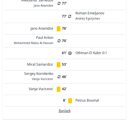
Aleksandr Samedov
77'
Jano Ananidze
Roman Emeljanov
77'
Andrey Egorychev
Jano Ananidze
76'
Paul Anton
70'
Mohammed Rabiu Al-Hassan
61'
Othman El Kabir 0:1
Miral Samardzic
53'
Sergey Kornilenko
46'
Vanja Vucicevic
Vanja Vucicevic
42'
8'
Petrus Boumal
Başladı