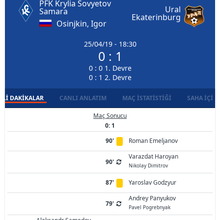
PFK Krylia Sovyetov
Ural
Samara
Ekaterinburg
Osinjkin, Igor
25/04/19 - 18:30
0 : 1
0 : 0 1. Devre
0 : 1 2. Devre
LI DAKIKALAR
CANLI ANLATIM
MAÇ İSTATISTIĞI
SAHA İÇI D
Maç Sonucu
0: 1
90'
Roman Emeljanov
Varazdat Haroyan
90'
Nikolay Dimitrov
87'
Yaroslav Godzyur
Andrey Panyukov
79'
Pavel Pogrebnyak