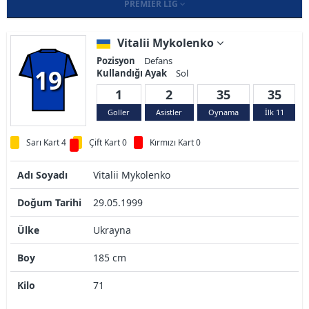
PREMIER LIG
Vitalii Mykolenko
Pozisyon
Defans
19
Kullandığı Ayak
Sol
1
2
35
35
Goller
Asistler
Oynama
İlk 11
Sarı Kart 4
Çift Kart 0
Kırmızı Kart 0
Adı Soyadı
Vitalii Mykolenko
Doğum Tarihi
29.05.1999
Ülke
Ukrayna
Boy
185 cm
Kilo
71