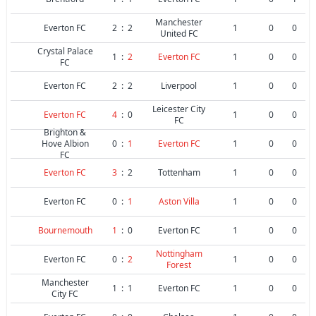
Manchester
Everton FC
2
:
2
1
0
0
United FC
Crystal Palace
1
:
2
Everton FC
1
0
0
FC
Everton FC
2
:
2
Liverpool
1
0
0
Leicester City
Everton FC
4
:
0
1
0
0
FC
Brighton &
Hove Albion
0
:
1
Everton FC
1
0
0
FC
Everton FC
3
:
2
Tottenham
1
0
0
Everton FC
0
:
1
Aston Villa
1
0
0
Bournemouth
1
:
0
Everton FC
1
0
0
Nottingham
Everton FC
0
:
2
1
0
0
Forest
Manchester
1
:
1
Everton FC
1
0
0
City FC