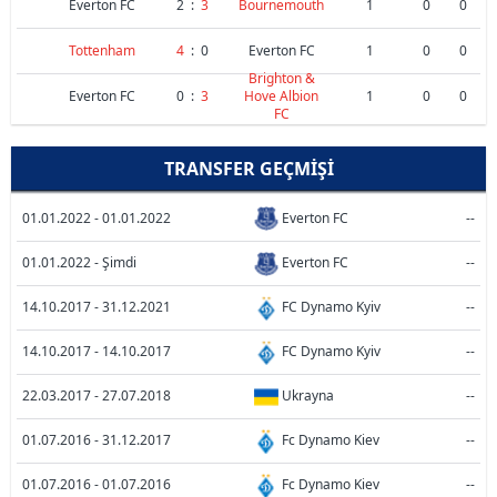
Everton FC
2
:
3
Bournemouth
1
0
0
Tottenham
4
:
0
Everton FC
1
0
0
Brighton &
Everton FC
0
:
3
Hove Albion
1
0
0
FC
TRANSFER GEÇMIŞI
01.01.2022 - 01.01.2022
Everton FC
--
01.01.2022 - Şimdi
Everton FC
--
14.10.2017 - 31.12.2021
FC Dynamo Kyiv
--
14.10.2017 - 14.10.2017
FC Dynamo Kyiv
--
22.03.2017 - 27.07.2018
Ukrayna
--
01.07.2016 - 31.12.2017
Fc Dynamo Kiev
--
01.07.2016 - 01.07.2016
Fc Dynamo Kiev
--