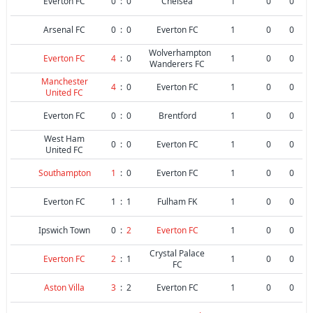
Everton FC
0
:
0
Chelsea
1
0
0
Arsenal FC
0
:
0
Everton FC
1
0
0
Wolverhampton
Everton FC
4
:
0
1
0
0
Wanderers FC
Manchester
4
:
0
Everton FC
1
0
0
United FC
Everton FC
0
:
0
Brentford
1
0
0
West Ham
0
:
0
Everton FC
1
0
0
United FC
Southampton
1
:
0
Everton FC
1
0
0
Everton FC
1
:
1
Fulham FK
1
0
0
Ipswich Town
0
:
2
Everton FC
1
0
0
Crystal Palace
Everton FC
2
:
1
1
0
0
FC
Aston Villa
3
:
2
Everton FC
1
0
0