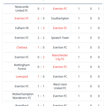
Newcastle
0
:
1
Everton FC
1
0
1
United FC
Everton FC
2
:
0
Southampton
1
0
0
Fulham FK
1
:
3
Everton FC
1
1
0
Everton FC
2
:
2
Ipswich Town
1
0
0
Chelsea
1
:
0
Everton FC
1
0
0
Manchester
Everton FC
0
:
2
1
0
0
City FC
Nottingham
0
:
1
Everton FC
1
0
0
Forest
Liverpool
1
:
0
Everton FC
1
0
0
West Ham
Everton FC
1
:
1
1
0
0
United FC
Wolverhampton
1
:
1
Everton FC
1
0
0
Wanderers FC
Brentford
1
:
1
Everton FC
1
0
1