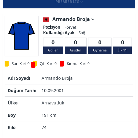
PREMIER LIG
Armando Broja
Pozisyon
Forvet
Kullandığı Ayak
Sağ
0
0
0
0
Goller
Asistler
Oynama
İlk 11
Sarı Kart 0
Çift Kart 0
Kırmızı Kart 0
Adı Soyadı
Armando Broja
Doğum Tarihi
10.09.2001
Ülke
Arnavutluk
Boy
191 cm
Kilo
74