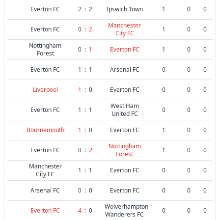
Everton FC
2
:
2
Ipswich Town
1
0
0
Manchester
Everton FC
0
:
2
1
0
0
City FC
Nottingham
0
:
1
Everton FC
1
0
0
Forest
Everton FC
1
:
1
Arsenal FC
0
0
0
Liverpool
1
:
0
Everton FC
0
0
0
West Ham
Everton FC
1
:
1
0
0
0
United FC
Bournemouth
1
:
0
Everton FC
1
0
0
Nottingham
Everton FC
0
:
2
1
0
0
Forest
Manchester
1
:
1
Everton FC
0
0
0
City FC
Arsenal FC
0
:
0
Everton FC
0
0
0
Wolverhampton
Everton FC
4
:
0
0
0
0
Wanderers FC