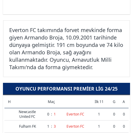
Everton FC takımında forvet mevkinde forma
giyen Armando Broja, 10.09.2001 tarihinde
dünyaya gelmiştir. 191 cm boyunda ve 74 kilo
olan Armando Broja, sağ ayağını
kullanmaktadır. Oyuncu, Arnavutluk Milli
Takımı'nda da forma giymektedir.
OYUNCU PERFORMANSI PREMIER LIG 24/25
H
Maç
İlk 11
G
A
Newcastle
0
:
1
Everton FC
1
0
0
United FC
Fulham FK
1
:
3
Everton FC
1
0
0