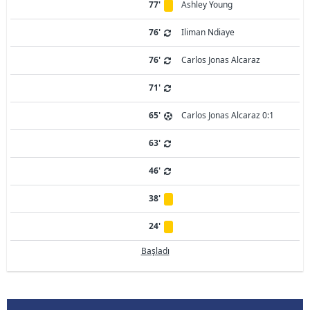
77'
Ashley Young
76'
Iliman Ndiaye
76'
Carlos Jonas Alcaraz
71'
65'
Carlos Jonas Alcaraz 0:1
63'
46'
38'
24'
Başladı