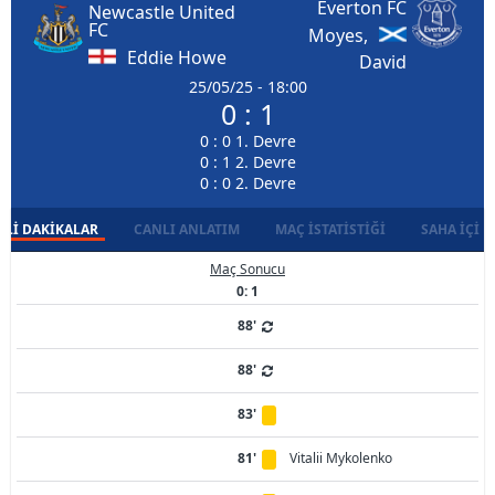
Everton FC
Newcastle United
FC
Moyes,
Eddie Howe
David
25/05/25 - 18:00
0 : 1
0 : 0 1. Devre
0 : 1 2. Devre
0 : 0 2. Devre
LI DAKIKALAR
CANLI ANLATIM
MAÇ İSTATISTIĞI
SAHA İÇI D
Maç Sonucu
0: 1
88'
88'
83'
81'
Vitalii Mykolenko