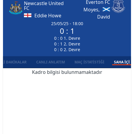
Everton FC
Newcastle United
FC
Moyes,
Eddie Howe
David
25/05/25 - 18:00
0 : 1
0 : 0 1. Devre
0 : 1 2. Devre
0 : 0 2. Devre
LI DAKIKALAR
CANLI ANLATIM
MAÇ İSTATISTIĞI
SAHA İÇI D
Kadro bilgisi bulunmamaktadır