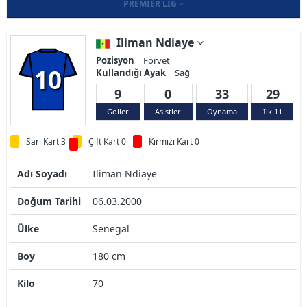
PREMIER LIG
Iliman Ndiaye
Pozisyon
Forvet
10
Kullandığı Ayak
Sağ
9
0
33
29
Goller
Asistler
Oynama
İlk 11
Sarı Kart 3
Çift Kart 0
Kırmızı Kart 0
Adı Soyadı
Iliman Ndiaye
Doğum Tarihi
06.03.2000
Ülke
Senegal
Boy
180 cm
Kilo
70