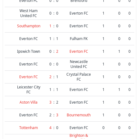
Everton FC
0
:
0
Brentford
1
0
0
West Ham
0
:
0
Everton FC
1
0
0
United FC
Southampton
1
:
0
Everton FC
1
0
0
Everton FC
1
:
1
Fulham FK
1
0
0
Ipswich Town
0
:
2
Everton FC
1
1
0
Newcastle
Everton FC
0
:
0
1
0
0
United FC
Crystal Palace
Everton FC
2
:
1
1
0
0
FC
Leicester City
1
:
1
Everton FC
1
1
0
FC
Aston Villa
3
:
2
Everton FC
1
0
0
Everton FC
2
:
3
Bournemouth
1
0
0
Tottenham
4
:
0
Everton FC
0
0
0
Brighton &