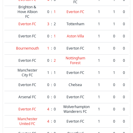
FC
Brighton &
Hove Albion
0
:
1
Everton FC
1
1
0
FC
Everton FC
3
:
2
Tottenham
1
1
0
Everton FC
0
:
1
Aston Villa
1
0
0
Bournemouth
1
:
0
Everton FC
1
0
0
Nottingham
Everton FC
0
:
2
1
0
0
Forest
Manchester
1
:
1
Everton FC
1
1
0
City FC
Everton FC
0
:
0
Chelsea
1
0
0
Arsenal FC
0
:
0
Everton FC
1
0
0
Wolverhampton
Everton FC
4
:
0
1
0
0
Wanderers FC
Manchester
4
:
0
Everton FC
1
0
0
United FC