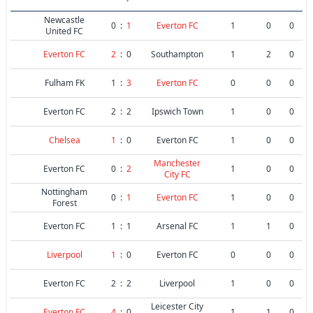
Newcastle
0
:
1
Everton FC
1
0
0
United FC
Everton FC
2
:
0
Southampton
1
2
0
Fulham FK
1
:
3
Everton FC
0
0
0
Everton FC
2
:
2
Ipswich Town
1
0
0
Chelsea
1
:
0
Everton FC
1
0
0
Manchester
Everton FC
0
:
2
1
0
0
City FC
Nottingham
0
:
1
Everton FC
1
0
0
Forest
Everton FC
1
:
1
Arsenal FC
1
1
0
Liverpool
1
:
0
Everton FC
0
0
0
Everton FC
2
:
2
Liverpool
1
0
0
Leicester City
Everton FC
4
:
0
1
1
0