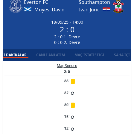
Everton FC
Southampton
Moyes, David
Ivan Juric
18/05/25 - 14:00
2 : 0
2 : 0 1. Devre
0 : 0 2. Devre
LI DAKIKALAR
CANLI ANLATIM
MAÇ İSTATISTIĞI
SAHA İÇI D
Maç Sonucu
2: 0
88'
82'
80'
75'
74'