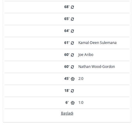
68'
65'
64'
61'
Kamal-Deen Sulemana
60'
Joe Aribo
60'
Nathan Wood-Gordon
45'
2:0
18'
6'
1:0
Başladı