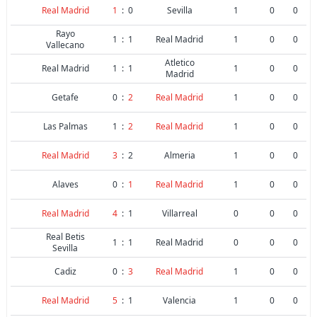
Real Madrid
1
:
0
Sevilla
1
0
0
Rayo
1
:
1
Real Madrid
1
0
0
Vallecano
Atletico
Real Madrid
1
:
1
1
0
0
Madrid
Getafe
0
:
2
Real Madrid
1
0
0
Las Palmas
1
:
2
Real Madrid
1
0
0
Real Madrid
3
:
2
Almeria
1
0
0
Alaves
0
:
1
Real Madrid
1
0
0
Real Madrid
4
:
1
Villarreal
0
0
0
Real Betis
1
:
1
Real Madrid
0
0
0
Sevilla
Cadiz
0
:
3
Real Madrid
1
0
0
Real Madrid
5
:
1
Valencia
1
0
0