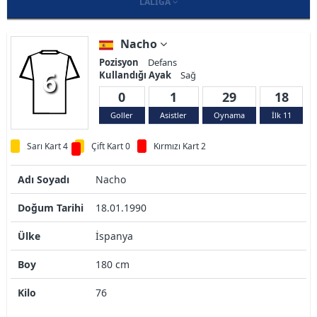
LALIGA
Nacho
Pozisyon
Defans
6
Kullandığı Ayak
Sağ
0
1
29
18
Goller
Asistler
Oynama
İlk 11
Sarı Kart 4
Çift Kart 0
Kırmızı Kart 2
Adı Soyadı
Nacho
Doğum Tarihi
18.01.1990
Ülke
İspanya
Boy
180 cm
Kilo
76