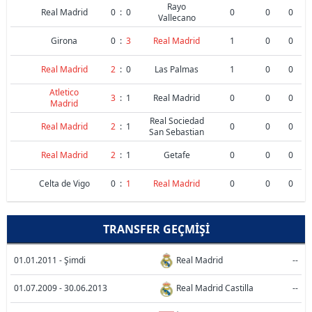
Rayo
Real Madrid
0
:
0
0
0
0
Vallecano
Girona
0
:
3
Real Madrid
1
0
0
Real Madrid
2
:
0
Las Palmas
1
0
0
Atletico
3
:
1
Real Madrid
0
0
0
Madrid
Real Sociedad
Real Madrid
2
:
1
0
0
0
San Sebastian
Real Madrid
2
:
1
Getafe
0
0
0
Celta de Vigo
0
:
1
Real Madrid
0
0
0
TRANSFER GEÇMIŞI
01.01.2011 - Şimdi
Real Madrid
--
01.07.2009 - 30.06.2013
Real Madrid Castilla
--