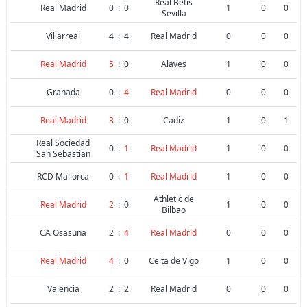
Real Betis
Real Madrid
0
:
0
1
0
0
Sevilla
Villarreal
4
:
4
Real Madrid
0
0
0
Real Madrid
5
:
0
Alaves
1
0
0
Granada
0
:
4
Real Madrid
0
0
0
Real Madrid
3
:
0
Cadiz
1
0
1
Real Sociedad
0
:
1
Real Madrid
1
0
0
San Sebastian
RCD Mallorca
0
:
1
Real Madrid
1
0
0
Athletic de
Real Madrid
2
:
0
1
0
0
Bilbao
CA Osasuna
2
:
4
Real Madrid
0
0
0
Real Madrid
4
:
0
Celta de Vigo
1
0
0
Valencia
2
:
2
Real Madrid
0
0
0