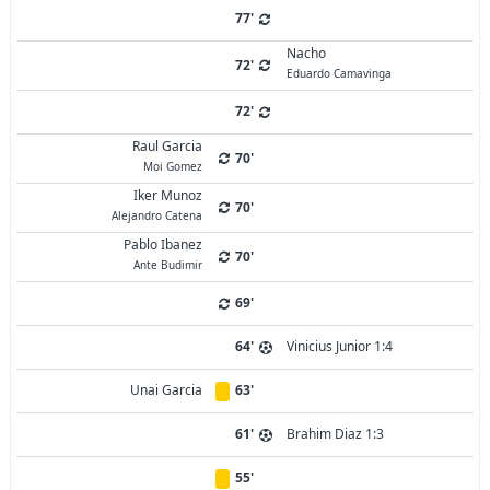
77'
Nacho
72'
Eduardo Camavinga
72'
Raul Garcia
70'
Moi Gomez
Iker Munoz
70'
Alejandro Catena
Pablo Ibanez
70'
Ante Budimir
69'
64'
Vinicius Junior 1:4
Unai Garcia
63'
61'
Brahim Diaz 1:3
55'