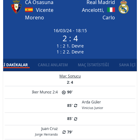
CA Osasuna
Real Madrid
Vicente
Ancelotti,
Moreno
Carlo
16/03/24 - 18:15
2 : 4
1 : 2 1. Devre
1 : 2 2. Devre
LI DAKIKALAR
CANLI ANLATIM
MAÇ İSTATISTIĞI
SAHA İÇI D
Maç Sonucu
2: 4
Iker Munoz 2:4
90'
Arda Güler
85'
Vinicius Junior
85'
Juan Cruz
79'
Jorge Herrando