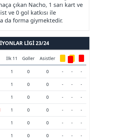
maça çıkan Nacho, 1 sarı kart ve
t ve 0 gol katkısı ile
da da forma giymektedir.
YONLAR LIGI 23/24
İlk 11
Goller
Asistler
1
0
0
-
-
-
1
0
0
-
-
-
1
0
0
-
-
-
d
1
0
0
-
-
-
1
0
0
-
-
-
1
0
0
-
-
-