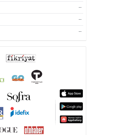
--
--
--