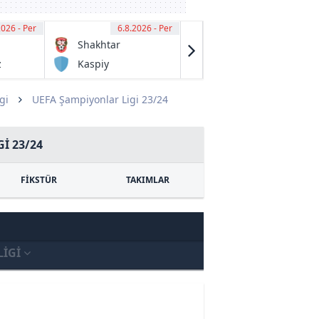
2026 - Per
00
6.8.2026 - Per
16:00
6.8.2026 - Per
16:00
Shakhtar
Freiburg
Karagandy
z
Kaspiy
1. FC
Reserve
Nuremberg
gi
UEFA Şampiyonlar Ligi 23/24
I 23/24
FİKSTÜR
TAKIMLAR
LIGI