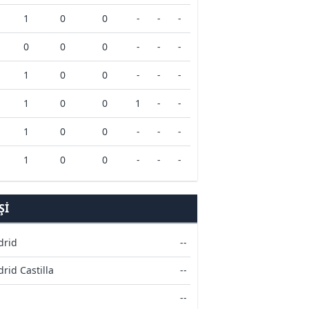
1
0
0
-
-
-
0
0
0
-
-
-
1
0
0
-
-
-
1
0
0
1
-
-
1
0
0
-
-
-
1
0
0
-
-
-
ŞI
drid
--
rid Castilla
--
--