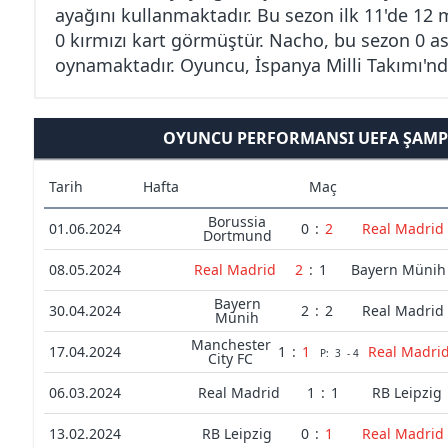
ayağını kullanmaktadır. Bu sezon ilk 11'de 12 
0 kırmızı kart görmüştür. Nacho, bu sezon 0 asis
oynamaktadır. Oyuncu, İspanya Milli Takımı'n
OYUNCU PERFORMANSI UEFA ŞAMPI
Tarih
Hafta
Maç
Borussia
01.06.2024
0
:
2
Real Madrid
Dortmund
08.05.2024
Real Madrid
2
:
1
Bayern Münih
Bayern
30.04.2024
2
:
2
Real Madrid
Münih
Manchester
17.04.2024
1
:
1
Real Madri
P:
3
-
4
City FC
06.03.2024
Real Madrid
1
:
1
RB Leipzig
13.02.2024
RB Leipzig
0
:
1
Real Madrid