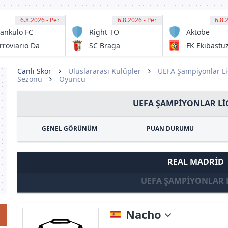
6.8.2026 - Per
15:45
6.8.2026 - Per
16:00
6.8.
16:
lankulo FC
Right TO
Aktobe
Dream
Reserve
rroviario Da
SC Braga
FK Ekibastu
International
ira
Academy
Canlı Skor
Uluslararası Kulüpler
UEFA Şampiyonlar Li
Sezonu
Oyuncu
UEFA ŞAMPIYONLAR LIG
GENEL GÖRÜNÜM
PUAN DURUMU
REAL MADRID
UEFA ŞAMPIYONLAR 
Nacho