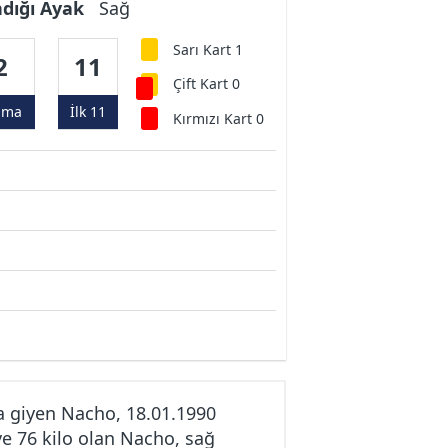
ndığı Ayak
Sağ
Sarı Kart 1
2
11
Çift Kart 0
ama
İlk 11
Kırmızı Kart 0
 giyen Nacho, 18.01.1990
e 76 kilo olan Nacho, sağ