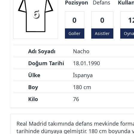
Pozisyon
Defans
Kulla
6
0
0
1
Goller
Asistler
Oyn
Adı Soyadı
Nacho
Doğum Tarihi
18.01.1990
Ülke
İspanya
Boy
180 cm
Kilo
76
Real Madrid takımında defans mevkinde forma
tarihinde dünyaya gelmiştir. 180 cm boyunda v