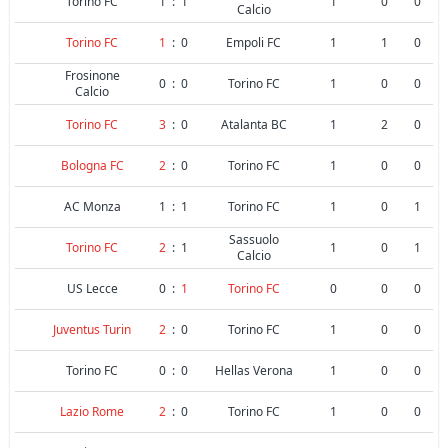
Torino FC
1
:
1
1
0
0
Calcio
Torino FC
1
:
0
Empoli FC
1
1
0
Frosinone
0
:
0
Torino FC
1
0
0
Calcio
Torino FC
3
:
0
Atalanta BC
1
2
0
Bologna FC
2
:
0
Torino FC
1
0
0
AC Monza
1
:
1
Torino FC
1
0
1
Sassuolo
Torino FC
2
:
1
1
0
1
Calcio
US Lecce
0
:
1
Torino FC
0
0
0
Juventus Turin
2
:
0
Torino FC
1
0
0
Torino FC
0
:
0
Hellas Verona
1
0
0
Lazio Rome
2
:
0
Torino FC
1
0
0