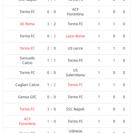
ACF
Torino FC
0
:
0
1
0
0
Fiorentina
AS Roma
3
:
2
Torino FC
1
1
0
Torino FC
0
:
2
Lazio Rome
1
0
0
Torino FC
2
:
0
US Lecce
1
1
0
Sassuolo
1
:
1
Torino FC
1
1
0
Calcio
US
Torino FC
0
:
0
1
0
0
Salernitana
Cagliari Calcio
1
:
2
Torino FC
1
1
0
Genoa GFC
0
:
0
Torino FC
1
0
0
Torino FC
3
:
0
SSC Napoli
1
0
2
ACF
1
:
0
Torino FC
1
0
0
Fiorentina
Udinese