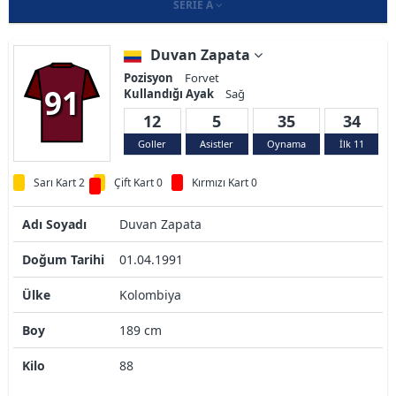
SERIE A
Duvan Zapata
Pozisyon
Forvet
91
Kullandığı Ayak
Sağ
12
5
35
34
Goller
Asistler
Oynama
İlk 11
Sarı Kart 2
Çift Kart 0
Kırmızı Kart 0
Adı Soyadı
Duvan Zapata
Doğum Tarihi
01.04.1991
Ülke
Kolombiya
Boy
189 cm
Kilo
88