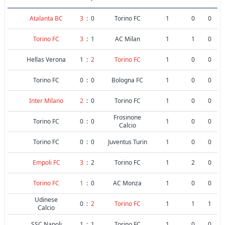
Atalanta BC
3
:
0
Torino FC
1
0
0
Torino FC
3
:
1
AC Milan
1
1
0
Hellas Verona
1
:
2
Torino FC
1
0
0
Torino FC
0
:
0
Bologna FC
1
0
0
Inter Milano
2
:
0
Torino FC
1
0
0
Frosinone
Torino FC
0
:
0
1
0
0
Calcio
Torino FC
0
:
0
Juventus Turin
1
0
0
Empoli FC
3
:
2
Torino FC
1
2
0
Torino FC
1
:
0
AC Monza
1
0
0
Udinese
0
:
2
Torino FC
1
1
1
Calcio
SSC Napoli
1
:
1
Torino FC
1
0
0