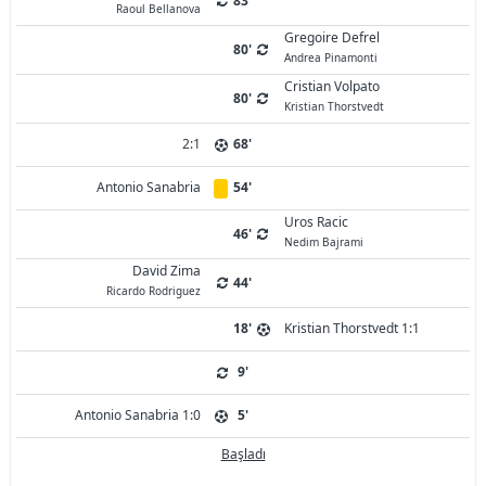
83'
Raoul Bellanova
Gregoire Defrel
80'
Andrea Pinamonti
Cristian Volpato
80'
Kristian Thorstvedt
2:1
68'
Antonio Sanabria
54'
Uros Racic
46'
Nedim Bajrami
David Zima
44'
Ricardo Rodriguez
18'
Kristian Thorstvedt 1:1
9'
Antonio Sanabria 1:0
5'
Başladı