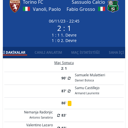
Torino FC
Sassuolo Calcio
Vanoli, Paolo
Fabio Grosso
06/11/23 - 22:45
2 : 1
1 : 1 1. Devre
1 : 0 2. Devre
LI DAKIKALAR
CANLI ANLATIM
MAÇ İSTATISTIĞI
SAHA İÇI D
Maç Sonucu
2: 1
Samuele Mulattieri
90'
Daniel Boloca
Samu Castillejo
87'
Armand Lauriente
86'
Nemanja Radonjic
83'
Antonio Sanabria
Valentino Lazaro