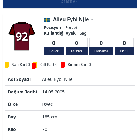
SERIE A
Alieu Eybi Njie
Pozisyon
Forvet
92
Kullandığı Ayak
Sağ
0
0
0
0
Goller
Asistler
Oynama
İlk 11
Sarı Kart 0
Çift Kart 0
Kırmızı Kart 0
Adı Soyadı
Alieu Eybi Njie
Doğum Tarihi
14.05.2005
Ülke
İsveç
Boy
185 cm
Kilo
70