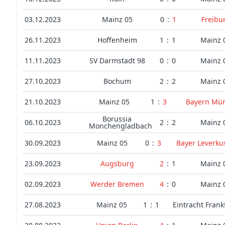
03.12.2023
Mainz 05
0
:
1
Freibu
26.11.2023
Hoffenheim
1
:
1
Mainz 
11.11.2023
SV Darmstadt 98
0
:
0
Mainz 
27.10.2023
Bochum
2
:
2
Mainz 
21.10.2023
Mainz 05
1
:
3
Bayern Mü
Borussia
06.10.2023
2
:
2
Mainz 
Monchengladbach
30.09.2023
Mainz 05
0
:
3
Bayer Leverku
23.09.2023
Augsburg
2
:
1
Mainz 
02.09.2023
Werder Bremen
4
:
0
Mainz 
27.08.2023
Mainz 05
1
:
1
Eintracht Frank