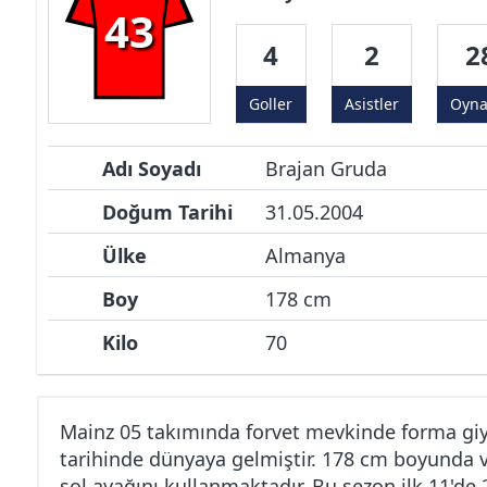
43
4
2
2
Goller
Asistler
Oyn
Adı Soyadı
Brajan Gruda
Doğum Tarihi
31.05.2004
Ülke
Almanya
Boy
178 cm
Kilo
70
Mainz 05 takımında forvet mevkinde forma giy
tarihinde dünyaya gelmiştir. 178 cm boyunda v
sol ayağını kullanmaktadır. Bu sezon ilk 11'de