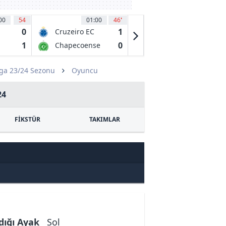
00
54
01:00
46
'
01:30
40
'
0
1
1
Cruzeiro EC
Gremio FB
MG
Porto
1
0
0
Chapecoense
Mirassol FC
Alegrense RS
SC
SP
ga 23/24 Sezonu
Oyuncu
24
FİKSTÜR
TAKIMLAR
dığı Ayak
Sol