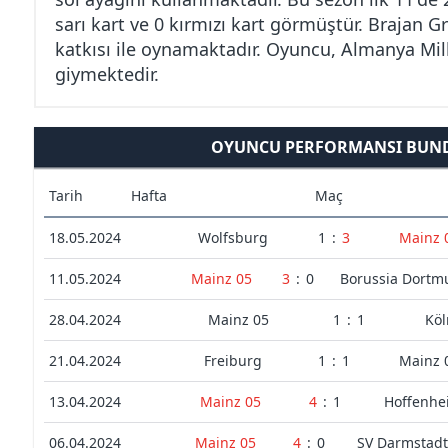
sarı kart ve 0 kırmızı kart görmüştür. Brajan G
katkısı ile oynamaktadır. Oyuncu, Almanya Mil
giymektedir.
OYUNCU PERFORMANSI BUND
Tarih
Hafta
Maç
18.05.2024
Wolfsburg
1
:
3
Mainz 
11.05.2024
Mainz 05
3
:
0
Borussia Dort
28.04.2024
Mainz 05
1
:
1
Köl
21.04.2024
Freiburg
1
:
1
Mainz 
13.04.2024
Mainz 05
4
:
1
Hoffenhe
06.04.2024
Mainz 05
4
:
0
SV Darmstadt