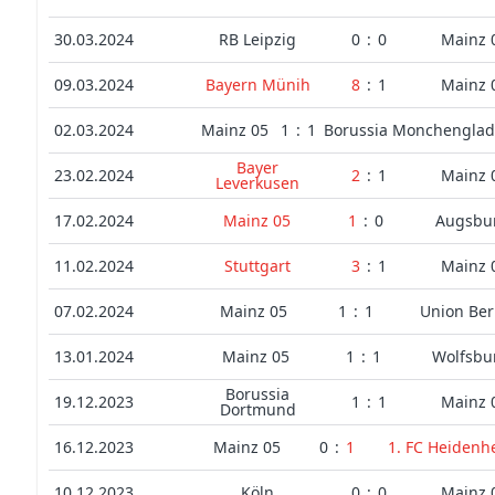
30.03.2024
RB Leipzig
0
:
0
Mainz 
09.03.2024
Bayern Münih
8
:
1
Mainz 
02.03.2024
Mainz 05
1
:
1
Borussia Monchengla
Bayer
23.02.2024
2
:
1
Mainz 
Leverkusen
17.02.2024
Mainz 05
1
:
0
Augsbu
11.02.2024
Stuttgart
3
:
1
Mainz 
07.02.2024
Mainz 05
1
:
1
Union Ber
13.01.2024
Mainz 05
1
:
1
Wolfsbu
Borussia
19.12.2023
1
:
1
Mainz 
Dortmund
16.12.2023
Mainz 05
0
:
1
1. FC Heidenh
10.12.2023
Köln
0
:
0
Mainz 