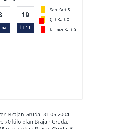
Sarı Kart 5
8
19
Çift Kart 0
ama
İlk 11
Kırmızı Kart 0
en Brajan Gruda, 31.05.2004
e 70 kilo olan Brajan Gruda,
 28 maça çıkan Brajan Gruda, 5