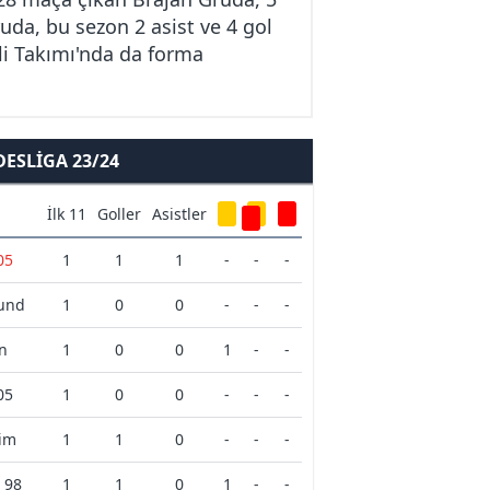
ruda, bu sezon 2 asist ve 4 gol
li Takımı'nda da forma
ESLIGA 23/24
İlk 11
Goller
Asistler
05
1
1
1
-
-
-
mund
1
0
0
-
-
-
n
1
0
0
1
-
-
05
1
0
0
-
-
-
im
1
1
0
-
-
-
 98
1
1
0
1
-
-