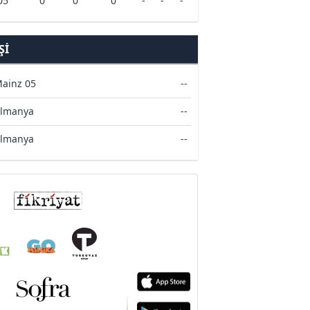
05
0
0
0
-
-
-
ŞI
ainz 05
--
lmanya
--
lmanya
--