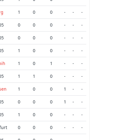
rg
1
0
0
-
-
-
05
0
0
0
-
-
-
05
0
0
0
-
-
-
05
1
0
0
-
-
-
nih
1
0
1
-
-
-
05
1
1
0
-
-
-
sen
1
0
0
1
-
-
05
0
0
0
1
-
-
05
1
0
0
-
-
-
furt
0
0
0
-
-
-