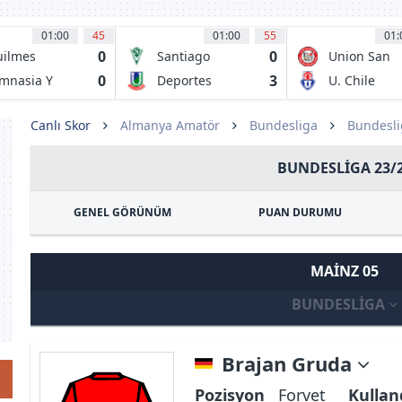
01:00
45
01:00
55
01:
0
0
ilmes
Santiago
Union San
letico Club
Wanderers
Felipe
0
3
mnasia Y
Deportes
U. Chile
grima Jujuy
Union La
Calera
Canlı Skor
Almanya Amatör
Bundesliga
Bundesli
BUNDESLIGA 23/
GENEL GÖRÜNÜM
PUAN DURUMU
MAINZ 05
BUNDESLIGA
Brajan Gruda
Pozisyon
Forvet
Kullan