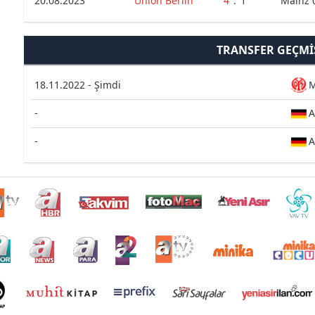
20.08.2023
Union Berlin
4
:
1
Mainz 
TRANSFER GEÇMI
18.11.2022 - Şimdi
M
-
A
-
A