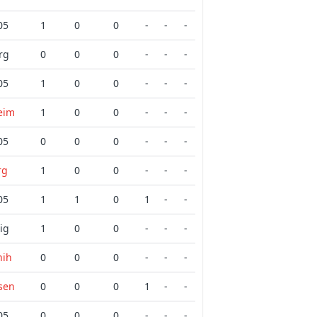
05
1
0
0
-
-
-
rg
0
0
0
-
-
-
05
1
0
0
-
-
-
eim
1
0
0
-
-
-
05
0
0
0
-
-
-
rg
1
0
0
-
-
-
05
1
1
0
1
-
-
ig
1
0
0
-
-
-
nih
0
0
0
-
-
-
sen
0
0
0
1
-
-
05
0
0
0
-
-
-