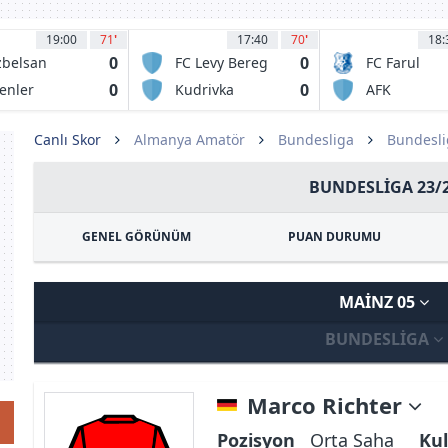
19:00
71
'
17:40
70
'
18:
0
0
belsan
FC Levy Bereg
FC Farul
vasspor
Kiev
Constanta
0
0
enler
Kudrivka
AFK
okspor
Irpin
Csikszereda
Miercurea
Canlı Skor
Almanya Amatör
Bundesliga
Bundesli
Ciuc
BUNDESLIGA 23/
GENEL GÖRÜNÜM
PUAN DURUMU
MAINZ 05
BUNDESLIGA
Marco Richter
Pozisyon
Orta Saha
Kul