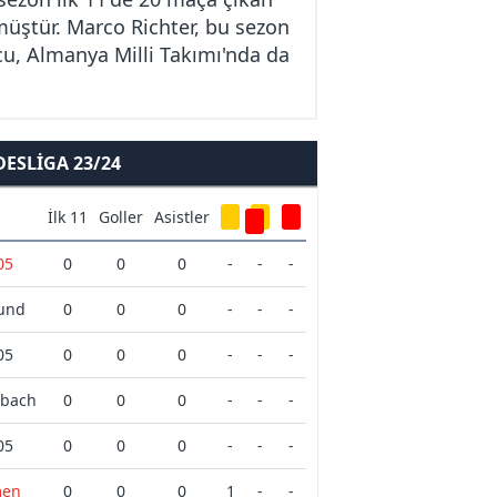
rmüştür. Marco Richter, bu sezon
ncu, Almanya Milli Takımı'nda da
ESLIGA 23/24
İlk 11
Goller
Asistler
05
0
0
0
-
-
-
mund
0
0
0
-
-
-
05
0
0
0
-
-
-
dbach
0
0
0
-
-
-
05
0
0
0
-
-
-
men
0
0
0
1
-
-