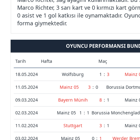
Marco Richter, 3 sarı kart ve 0 kırmızı kart gö
0 asist ve 1 gol katkısı ile oynamaktadır. Oyu
forma giymektedir.
OYUNCU PERFORMANSI BUND
Tarih
Hafta
Maç
18.05.2024
Wolfsburg
1
:
3
Mainz 
11.05.2024
Mainz 05
3
:
0
Borussia Dort
09.03.2024
Bayern Münih
8
:
1
Mainz 
02.03.2024
Mainz 05
1
:
1
Borussia Monchengla
11.02.2024
Stuttgart
3
:
1
Mainz 
03.02.2024
Mainz 05
0
:
1
Werder Bre