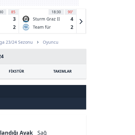
30
85
18:30
90
'
19:00
70
'
3
4
0
Sturm Graz II
Lausanne-
Sport
2
2
1
Team für
Young Boys
Wien
Bern
ga 23/24 Sezonu
Oyuncu
24
FİKSTÜR
TAKIMLAR
landığı Ayak
Sağ