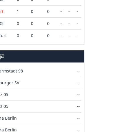
rt
1
0
0
-
-
-
05
0
0
0
-
-
-
furt
0
0
0
-
-
-
ŞI
armstadt 98
--
urger SV
--
z 05
--
z 05
--
ha Berlin
--
ha Berlin
--