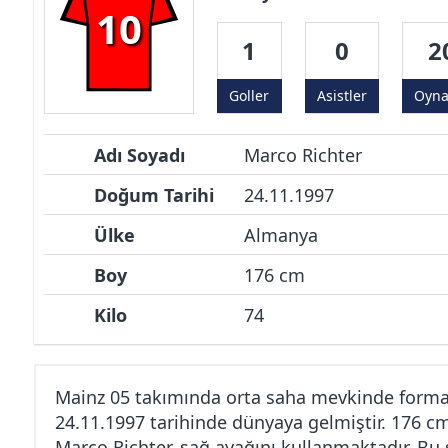
10
1
0
2
Goller
Asistler
Oyn
Adı Soyadı
Marco Richter
Doğum Tarihi
24.11.1997
Ülke
Almanya
Boy
176 cm
Kilo
74
Mainz 05 takımında orta saha mevkinde forma 
24.11.1997 tarihinde dünyaya gelmiştir. 176 c
Marco Richter, sağ ayağını kullanmaktadır. Bu 