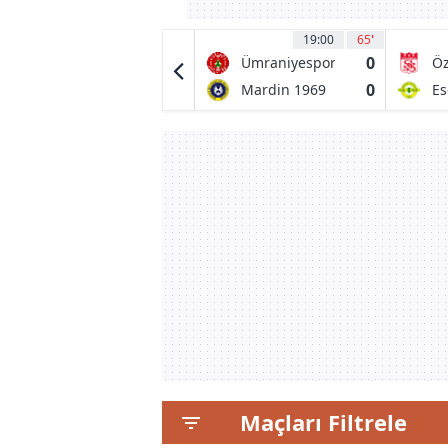
20:00
29
'
19:00
65
'
1
0
CD Tondela
Ümraniyespor
Öz
Si
1
0
Amarante FC
Mardin 1969
Es
Spor
Er
Maçları Filtrele