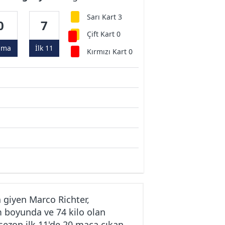
Sarı Kart 3
0
7
Çift Kart 0
ama
İlk 11
Kırmızı Kart 0
giyen Marco Richter,
m boyunda ve 74 kilo olan
sezon ilk 11'de 20 maça çıkan