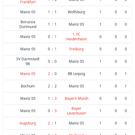
Frankfurt
Mainz 05
1
:
1
Wolfsburg
1
0
0
Borussia
1
:
1
Mainz 05
1
0
0
Dortmund
1. FC
Mainz 05
0
:
1
0
0
0
Heidenheim
Mainz 05
0
:
1
Freiburg
0
0
0
SV Darmstadt
0
:
0
Mainz 05
1
0
0
98
Mainz 05
2
:
0
RB Leipzig
1
0
1
Bochum
2
:
2
Mainz 05
1
0
1
Mainz 05
1
:
3
Bayern Münih
0
0
0
Bayer
Mainz 05
0
:
3
1
0
0
Leverkusen
Augsburg
2
:
1
Mainz 05
1
0
0