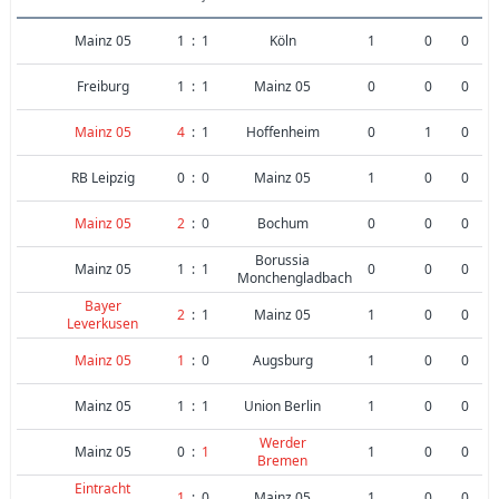
Mainz 05
1
:
1
Köln
1
0
0
Freiburg
1
:
1
Mainz 05
0
0
0
Mainz 05
4
:
1
Hoffenheim
0
1
0
RB Leipzig
0
:
0
Mainz 05
1
0
0
Mainz 05
2
:
0
Bochum
0
0
0
Borussia
Mainz 05
1
:
1
0
0
0
Monchengladbach
Bayer
2
:
1
Mainz 05
1
0
0
Leverkusen
Mainz 05
1
:
0
Augsburg
1
0
0
Mainz 05
1
:
1
Union Berlin
1
0
0
Werder
Mainz 05
0
:
1
1
0
0
Bremen
Eintracht
1
:
0
Mainz 05
1
0
0