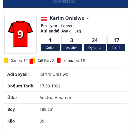
BUNDESLIGA
Karim Onisiwo
Pozisyon
Forvet
9
Kullandığı Ayak
Sağ
1
3
24
17
Goller
Asistler
Oynama
İlk 11
Sarı Kart 1
Çift Kart 0
Kırmızı Kart 0
Adı Soyadı
Karim Onisiwo
Doğum Tarihi
17.03.1992
Ülke
Austria Amateur
Boy
188 cm
Kilo
85