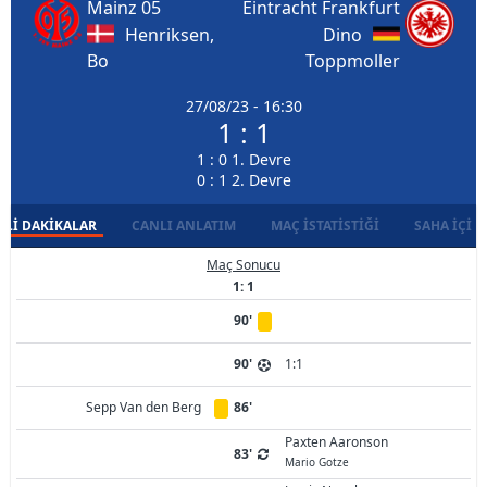
Mainz 05
Eintracht Frankfurt
Henriksen,
Dino
Bo
Toppmoller
27/08/23 - 16:30
1 : 1
1 : 0 1. Devre
0 : 1 2. Devre
LI DAKIKALAR
CANLI ANLATIM
MAÇ İSTATISTIĞI
SAHA İÇI D
Maç Sonucu
1: 1
90'
90'
1:1
Sepp Van den Berg
86'
Paxten Aaronson
83'
Mario Gotze