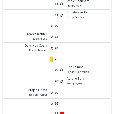
Jessic Ngankam
81'
Philipp Max
Christopher Lenz
81'
Hrvoje Smolcic
79'
Marco Richter
78'
Jae-sung Lee
Danny da Costa
78'
Philipp Mwene
75'
Eric Ebimbe
70'
Randal Kolo Muani
Aurelio Buta
70'
Kristijan Jakic
Brajan Gruda
70'
Nelson Weiper
69'
61'