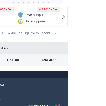
2026 - Per
00
6.8.2026 - Per
13:00
6.8.2026 - Per
13:00
Prachuap FC
Granville
Rage
Terengganu
Fraser Park
FC
FK
UEFA Avrupa Ligi 25/26 Sezonu
5/26
FİKSTÜR
TAKIMLAR
:30
e
e
Aberdeen FC