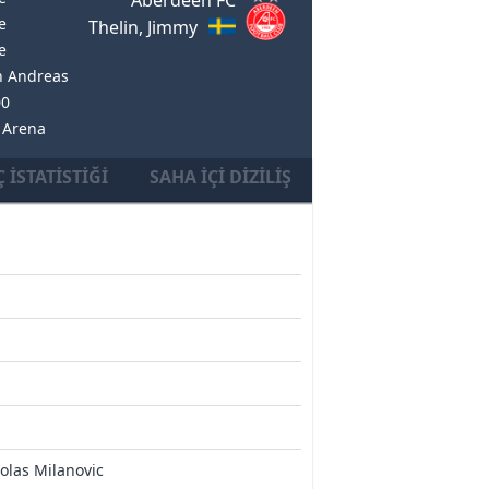
e
Thelin, Jimmy
e
n Andreas
00
ı Arena
 İSTATISTIĞI
SAHA İÇI DIZILIŞ
olas Milanovic