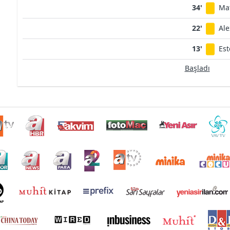
34'
Ma
22'
Ale
13'
Est
Başladı