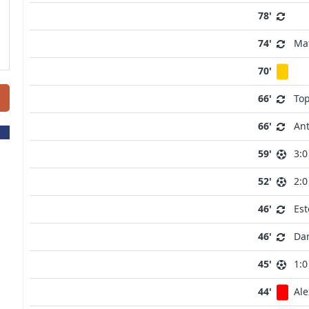
78'
74'
Ma
70'
66'
Top
66'
Ant
59'
3:0
52'
2:0
46'
Est
46'
Dan
45'
1:0
44'
Ale