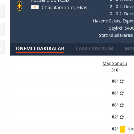
2 : 0 2. Devr
Charalambous, Elias
0 : 0 2. Devr
Hakem: Eskas, Espe
Seyirci: 540
Stat: Uluslararas
ÖNEMLI DAKIKALAR
CANLI ANLATIM
MAÇ
Maç Sonucu
3: 0
88'
88'
88'
82'
82'
Nic