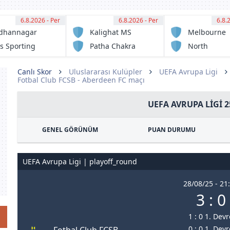
6.8.2026 - Per
12:30
6.8.2026 - Per
12:30
6.8.
13:
dhannagar
Kalighat MS
Melbourne
sa
Victory FC
s Sporting
Patha Chakra
North
ub
Sunshine
Eagles FC
Canlı Skor
Uluslararası Kulüpler
UEFA Avrupa Ligi
Fotbal Club FCSB - Aberdeen FC maçı
UEFA AVRUPA LIGI 2
GENEL GÖRÜNÜM
PUAN DURUMU
UEFA Avrupa Ligi | playoff_round
28/08/25 - 21
3 : 0
1 : 0 1. Devr
0 : 0 1. Devr
Fotbal Club FCSB