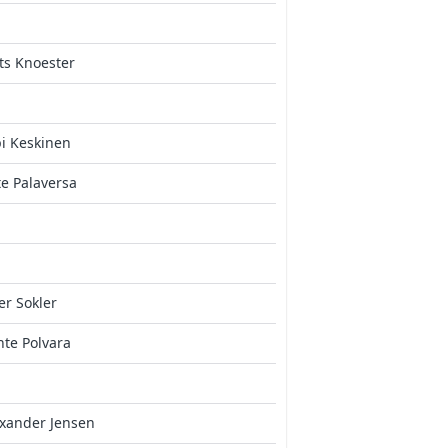
ts Knoester
i Keskinen
e Palaversa
er Sokler
te Polvara
xander Jensen