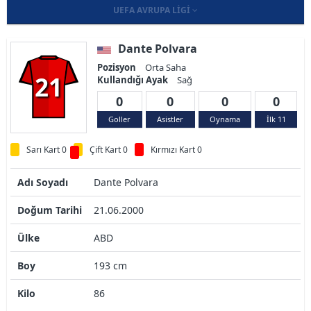
UEFA AVRUPA LIGI
Dante Polvara
Pozisyon
Orta Saha
21
Kullandığı Ayak
Sağ
0
0
0
0
Goller
Asistler
Oynama
İlk 11
Sarı Kart 0
Çift Kart 0
Kırmızı Kart 0
Adı Soyadı
Dante Polvara
Doğum Tarihi
21.06.2000
Ülke
ABD
Boy
193 cm
Kilo
86