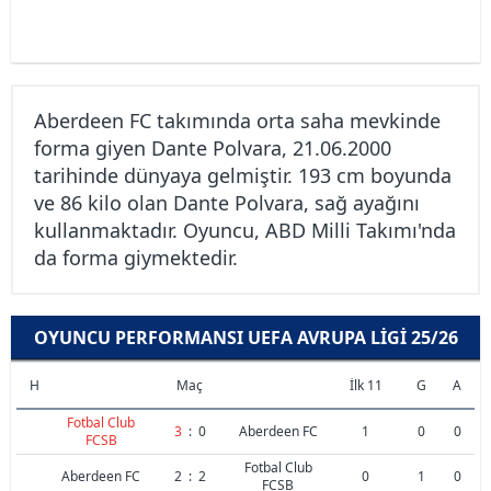
Aberdeen FC takımında orta saha mevkinde
forma giyen Dante Polvara, 21.06.2000
tarihinde dünyaya gelmiştir. 193 cm boyunda
ve 86 kilo olan Dante Polvara, sağ ayağını
kullanmaktadır. Oyuncu, ABD Milli Takımı'nda
da forma giymektedir.
OYUNCU PERFORMANSI UEFA AVRUPA LIGI 25/26
H
Maç
İlk 11
G
A
Fotbal Club
3
:
0
Aberdeen FC
1
0
0
FCSB
Fotbal Club
Aberdeen FC
2
:
2
0
1
0
FCSB