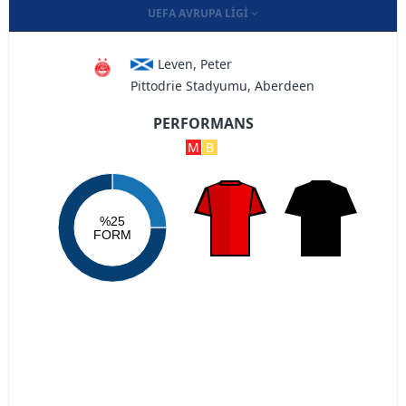
UEFA AVRUPA LIGI
Leven, Peter
Pittodrie Stadyumu, Aberdeen
PERFORMANS
M
B
%25
FORM