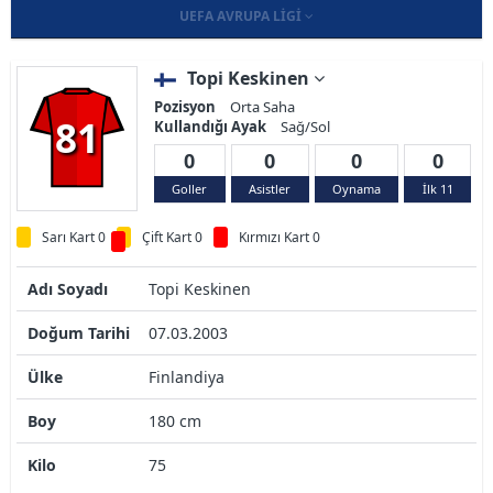
UEFA AVRUPA LIGI
Topi Keskinen
Pozisyon
Orta Saha
81
Kullandığı Ayak
Sağ/Sol
0
0
0
0
Goller
Asistler
Oynama
İlk 11
Sarı Kart 0
Çift Kart 0
Kırmızı Kart 0
Adı Soyadı
Topi Keskinen
Doğum Tarihi
07.03.2003
Ülke
Finlandiya
Boy
180 cm
Kilo
75