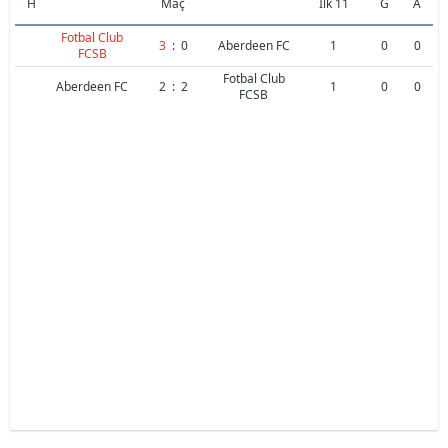
H
Maç
İlk 11
G
A
Fotbal Club
3
:
0
Aberdeen FC
1
0
0
FCSB
Fotbal Club
Aberdeen FC
2
:
2
1
0
0
FCSB