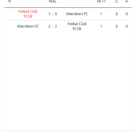
H
Maç
İlk 11
G
A
Fotbal Club
3
:
0
Aberdeen FC
1
0
0
FCSB
Fotbal Club
Aberdeen FC
2
:
2
1
0
0
FCSB