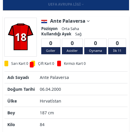
UEFA AVRUPA LIGI
Ante Palaversa
Pozisyon
Orta Saha
18
Kullandığı Ayak
Sağ
0
0
0
0
Goller
Asistler
Oynama
İlk 11
Sarı Kart 0
Çift Kart 0
Kırmızı Kart 0
Adı Soyadı
Ante Palaversa
Doğum Tarihi
06.04.2000
Ülke
Hırvatístan
Boy
187 cm
Kilo
84