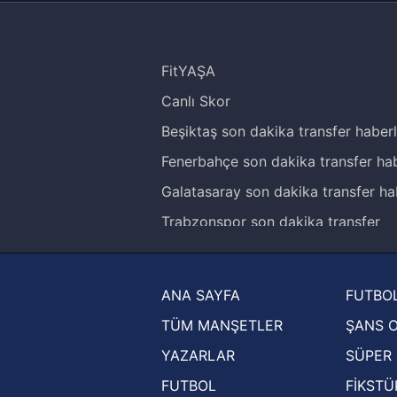
FitYAŞA
Canlı Skor
Beşiktaş son dakika transfer haberl
Fenerbahçe son dakika transfer hab
Galatasaray son dakika transfer ha
Trabzonspor son dakika transfer
haberleri
Trendyol Süper Lig haberleri
ANA SAYFA
FUTBOL
Ziraat Türkiye Kupası haberleri
TÜM MANŞETLER
ŞANS 
UEFA Şampiyonlar Ligi haberleri
YAZARLAR
SÜPER 
UEFA Avrupa Ligi haberleri
FUTBOL
FİKSTÜ
UEFA Konferans Ligi haberleri