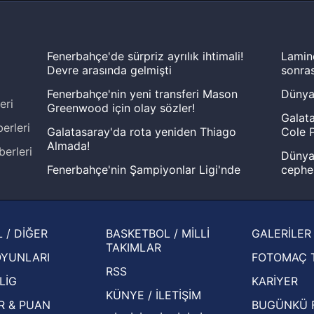
Fenerbahçe'de sürpriz ayrılık ihtimali!
Lamin
Devre arasında gelmişti
sonras
Fenerbahçe'nin yeni transferi Mason
Dünya
eri
Greenwood için olay sözler!
Galata
erleri
Galatasaray'da rota yeniden Thiago
Cole P
Almada!
berleri
Dünya 
Fenerbahçe'nin Şampiyonlar Ligi'nde
cephe
muhtemel rakibi belli oldu! Gornik
2026 
Zabrze'yi elerlerse...
şampi
İspanya-Arjantin finalinin ardından dış
Herna
 / DİĞER
BASKETBOL / MİLLİ
GALERİLER
basından gündem olan manşetler!
ekiple
TAKIMLAR
OYUNLARI
FOTOMAÇ 
Beşiktaş'ın UEFA Avrupa Ligi'nde 3. Ön
oldu
RSS
Eleme Turu muhtemel rakipleri belli oldu!
LİG
KARİYER
KÜNYE / İLETİŞİM
R & PUAN
BUGÜNKÜ 