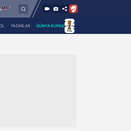
.2026 - Per
6.8.2026 - Per
FC Vaduz
Jagiellonia Bialystok
18:00
19:00
OL
YAZARLAR
DÜNYA KUPASI
 Haber
A Haber Radyo
 Spor
A Spor Radyo
TV
A News Radio
2TV
Radyo Turkuvaz
para
Turkuvaz Romantik
Turkuvaz Efsane
Vav Tv
Radyo Soft
Radyo Energy
Turkuvaz Anadolu