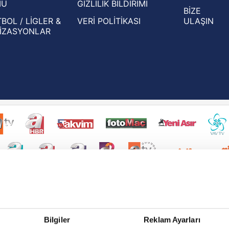
MU
GİZLİLİK BİLDİRİMİ
BİZE
BOL / LİGLER &
VERİ POLİTİKASI
ULAŞIN
İZASYONLAR
Bilgiler
Reklam Ayarları