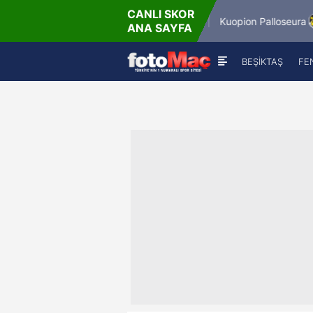
CANLI SKOR
6.8.2026 - Per
6.8.20
Winner Match 12
Kuopion Palloseura
ANA SAYFA
16:00
1
BEŞİKTAŞ
FE