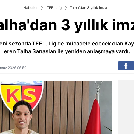
Haberler
TFF 1.Lig
Talha'dan 3 yıllık imza
alha'dan 3 yıllık im
eni sezonda TFF 1. Lig'de mücadele edecek olan Ka
eren Talha Sarıaslan ile yeniden anlaşmaya vardı.
emmuz 2026 06:50