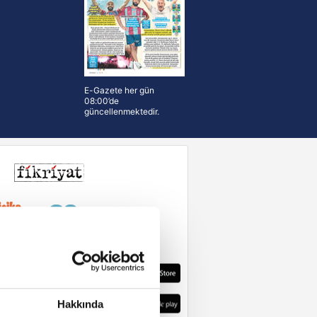
E-Gazete her gün
08:00’de
güncellenmektedir.
Hakkında