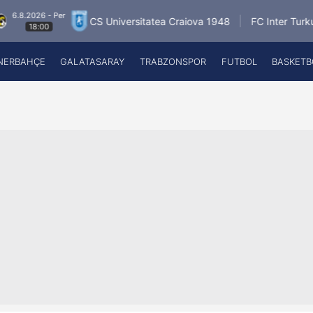
26 - Per
6.8
CS Universitatea Craiova 1948
FC Inter Turku
8:00
NERBAHÇE
GALATASARAY
TRABZONSPOR
FUTBOL
BASKETB
Beşiktaş
A
Fenerbahçe
A
Galatasaray
A
Trabzonspor
A
Futbol
A
Basketbol
Ziraat Türkiye Kupası
DİZİ
Diğer Sporlar