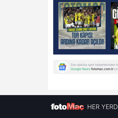
Son dakika spor haberlerinden h
Google News
fotomac.com.tr
'ye
HER YERD