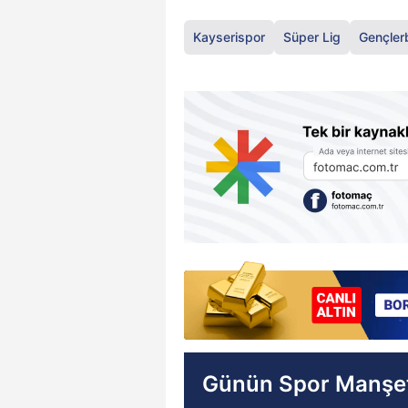
Kayserispor
Süper Lig
Gençlerb
Günün Spor Manşet