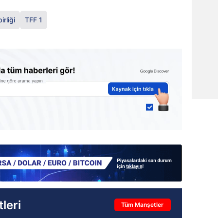
irliği
TFF 1
leri
Tüm Manşetler