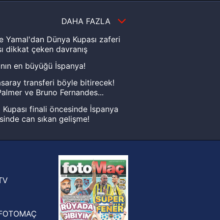
DAHA FAZLA
e Yamal'dan Dünya Kupası zaferi
ı dikkat çeken davranış
nın en büyüğü İspanya!
saray transferi böyle bitirecek!
almer ve Bruno Fernandes...
Kupası finali öncesinde İspanya
sinde can sıkan gelişme!
FIFA Dünya Kupası'nı kazanana
yonluk yüzüğü verilecek
n Crespo, Meksika Ligi
rinden Atlas'ın yeni teknik direktörü
TV
FOTOMAÇ