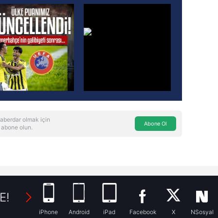
aberdar olmak için
Abone Ol
 abone olun.
E!
iPhone
Android
iPad
Facebook
X
NSosyal